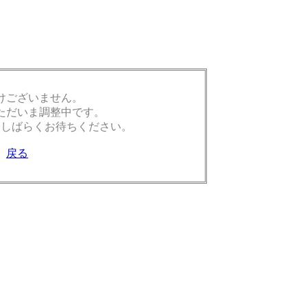
けございません。
ただいま調整中です。
今しばらくお待ちください。
戻る