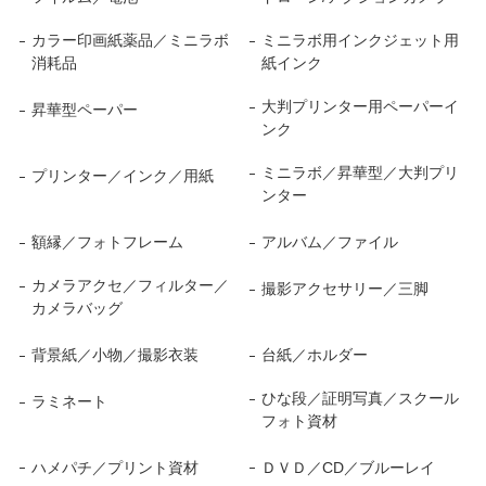
カラー印画紙薬品／ミニラボ
ミニラボ用インクジェット用
消耗品
紙インク
大判プリンター用ペーパーイ
昇華型ペーパー
ンク
ミニラボ／昇華型／大判プリ
プリンター／インク／用紙
ンター
額縁／フォトフレーム
アルバム／ファイル
カメラアクセ／フィルター／
撮影アクセサリー／三脚
カメラバッグ
背景紙／小物／撮影衣装
台紙／ホルダー
ひな段／証明写真／スクール
ラミネート
フォト資材
ハメパチ／プリント資材
ＤＶＤ／CD／ブルーレイ