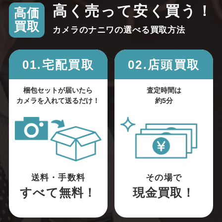
高く売って安く買う！
高価
買取
カメラのナニワの選べる買取方法
01.宅配買取
02.店頭買取
梱包セットが届いたら
査定時間は
カメラを入れて送るだけ！
約5分
送料・手数料
その場で
すべて無料！
現金買取！