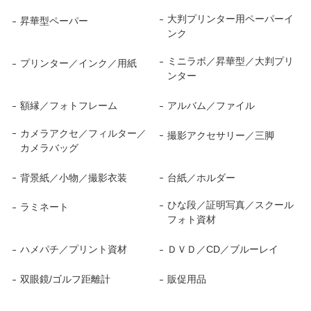
大判プリンター用ペーパーイ
昇華型ペーパー
ンク
ミニラボ／昇華型／大判プリ
プリンター／インク／用紙
ンター
額縁／フォトフレーム
アルバム／ファイル
カメラアクセ／フィルター／
撮影アクセサリー／三脚
カメラバッグ
背景紙／小物／撮影衣装
台紙／ホルダー
ひな段／証明写真／スクール
ラミネート
フォト資材
ハメパチ／プリント資材
ＤＶＤ／CD／ブルーレイ
双眼鏡/ゴルフ距離計
販促用品