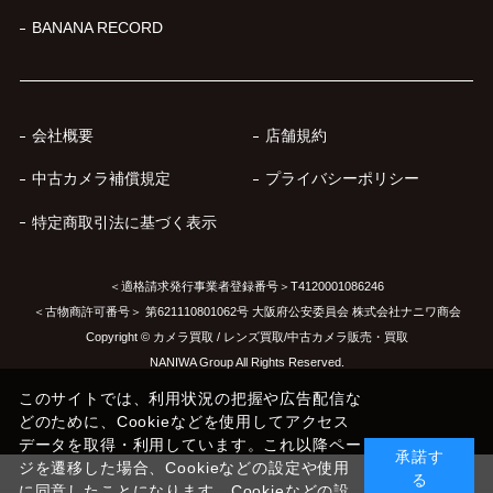
BANANA RECORD
会社概要
店舗規約
中古カメラ補償規定
プライバシーポリシー
特定商取引法に基づく表示
＜適格請求発行事業者登録番号＞T4120001086246
＜古物商許可番号＞ 第621110801062号 大阪府公安委員会 株式会社ナニワ商会
Copyright © カメラ買取 / レンズ買取/中古カメラ販売・買取
NANIWA Group All Rights Reserved.
このサイトでは、利用状況の把握や広告配信な
どのために、Cookieなどを使用してアクセス
データを取得・利用しています。これ以降ペー
承諾す
ジを遷移した場合、Cookieなどの設定や使用
る
に同意したことになります。Cookieなどの設