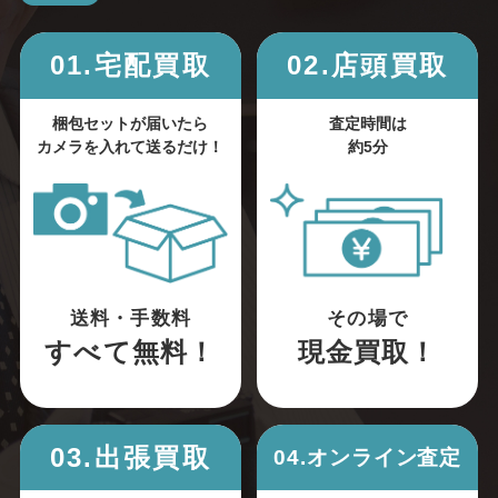
01.宅配買取
02.店頭買取
梱包セットが届いたら
査定時間は
カメラを入れて送るだけ！
約5分
送料・手数料
その場で
すべて無料！
現金買取！
03.出張買取
04.オンライン査定