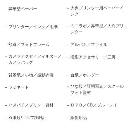
大判プリンター用ペーパーイ
昇華型ペーパー
ンク
ミニラボ／昇華型／大判プリ
プリンター／インク／用紙
ンター
額縁／フォトフレーム
アルバム／ファイル
カメラアクセ／フィルター／
撮影アクセサリー／三脚
カメラバッグ
背景紙／小物／撮影衣装
台紙／ホルダー
ひな段／証明写真／スクール
ラミネート
フォト資材
ハメパチ／プリント資材
ＤＶＤ／CD／ブルーレイ
双眼鏡/ゴルフ距離計
販促用品