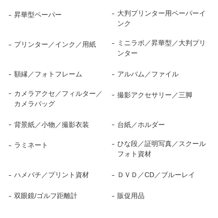
大判プリンター用ペーパーイ
昇華型ペーパー
ンク
ミニラボ／昇華型／大判プリ
プリンター／インク／用紙
ンター
額縁／フォトフレーム
アルバム／ファイル
カメラアクセ／フィルター／
撮影アクセサリー／三脚
カメラバッグ
背景紙／小物／撮影衣装
台紙／ホルダー
ひな段／証明写真／スクール
ラミネート
フォト資材
ハメパチ／プリント資材
ＤＶＤ／CD／ブルーレイ
双眼鏡/ゴルフ距離計
販促用品