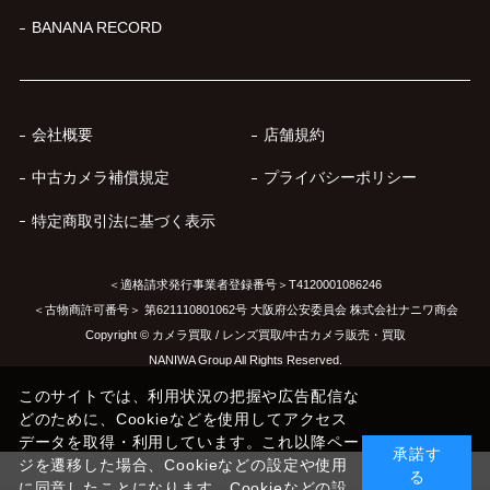
BANANA RECORD
会社概要
店舗規約
中古カメラ補償規定
プライバシーポリシー
特定商取引法に基づく表示
＜適格請求発行事業者登録番号＞T4120001086246
＜古物商許可番号＞ 第621110801062号 大阪府公安委員会 株式会社ナニワ商会
Copyright © カメラ買取 / レンズ買取/中古カメラ販売・買取
NANIWA Group All Rights Reserved.
このサイトでは、利用状況の把握や広告配信な
どのために、Cookieなどを使用してアクセス
データを取得・利用しています。これ以降ペー
承諾す
ジを遷移した場合、Cookieなどの設定や使用
る
に同意したことになります。Cookieなどの設