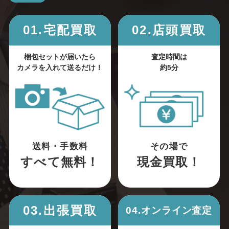
01.宅配買取
02.店頭買取
梱包セットが届いたら
査定時間は
カメラを入れて送るだけ！
約5分
送料・手数料
その場で
すべて無料！
現金買取！
03.出張買取
04.オンライン査定