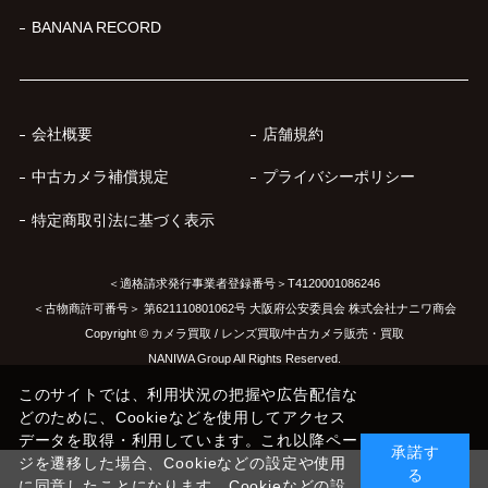
BANANA RECORD
会社概要
店舗規約
中古カメラ補償規定
プライバシーポリシー
特定商取引法に基づく表示
＜適格請求発行事業者登録番号＞T4120001086246
＜古物商許可番号＞ 第621110801062号 大阪府公安委員会 株式会社ナニワ商会
Copyright © カメラ買取 / レンズ買取/中古カメラ販売・買取
NANIWA Group All Rights Reserved.
このサイトでは、利用状況の把握や広告配信な
どのために、Cookieなどを使用してアクセス
データを取得・利用しています。これ以降ペー
承諾す
ジを遷移した場合、Cookieなどの設定や使用
る
に同意したことになります。Cookieなどの設