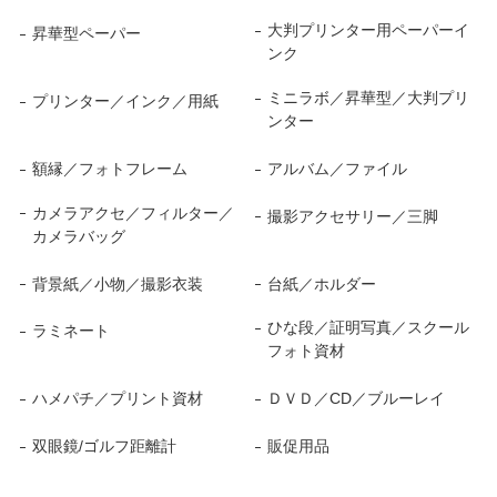
大判プリンター用ペーパーイ
昇華型ペーパー
ンク
ミニラボ／昇華型／大判プリ
プリンター／インク／用紙
ンター
額縁／フォトフレーム
アルバム／ファイル
カメラアクセ／フィルター／
撮影アクセサリー／三脚
カメラバッグ
背景紙／小物／撮影衣装
台紙／ホルダー
ひな段／証明写真／スクール
ラミネート
フォト資材
ハメパチ／プリント資材
ＤＶＤ／CD／ブルーレイ
双眼鏡/ゴルフ距離計
販促用品