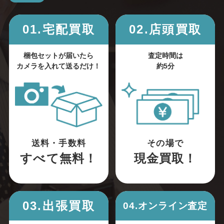
01.宅配買取
02.店頭買取
梱包セットが届いたら
査定時間は
カメラを入れて送るだけ！
約5分
送料・手数料
その場で
すべて無料！
現金買取！
03.出張買取
04.オンライン査定