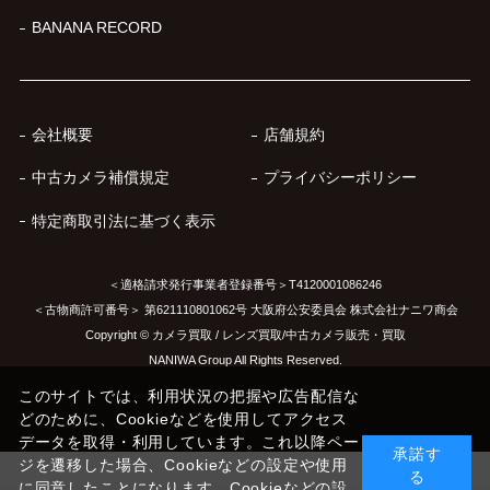
BANANA RECORD
会社概要
店舗規約
中古カメラ補償規定
プライバシーポリシー
特定商取引法に基づく表示
＜適格請求発行事業者登録番号＞T4120001086246
＜古物商許可番号＞ 第621110801062号 大阪府公安委員会 株式会社ナニワ商会
Copyright © カメラ買取 / レンズ買取/中古カメラ販売・買取
NANIWA Group All Rights Reserved.
このサイトでは、利用状況の把握や広告配信な
どのために、Cookieなどを使用してアクセス
データを取得・利用しています。これ以降ペー
承諾す
ジを遷移した場合、Cookieなどの設定や使用
る
に同意したことになります。Cookieなどの設