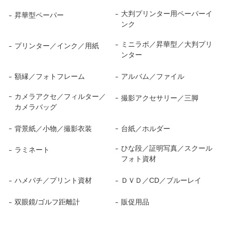
大判プリンター用ペーパーイ
昇華型ペーパー
ンク
ミニラボ／昇華型／大判プリ
プリンター／インク／用紙
ンター
額縁／フォトフレーム
アルバム／ファイル
カメラアクセ／フィルター／
撮影アクセサリー／三脚
カメラバッグ
背景紙／小物／撮影衣装
台紙／ホルダー
ひな段／証明写真／スクール
ラミネート
フォト資材
ハメパチ／プリント資材
ＤＶＤ／CD／ブルーレイ
双眼鏡/ゴルフ距離計
販促用品