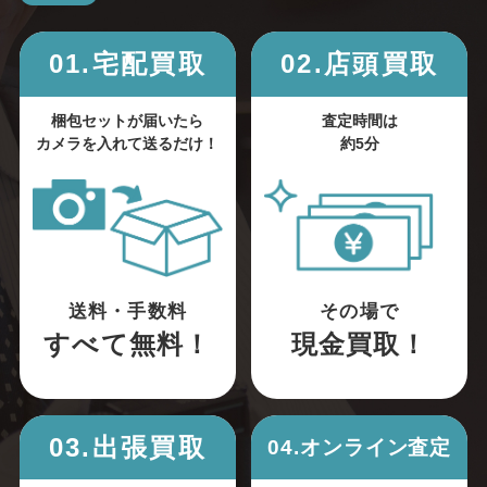
01.宅配買取
02.店頭買取
梱包セットが届いたら
査定時間は
カメラを入れて送るだけ！
約5分
送料・手数料
その場で
すべて無料！
現金買取！
03.出張買取
04.オンライン査定