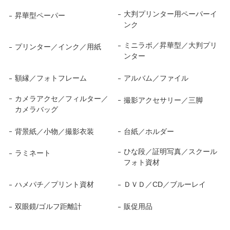
大判プリンター用ペーパーイ
昇華型ペーパー
ンク
ミニラボ／昇華型／大判プリ
プリンター／インク／用紙
ンター
額縁／フォトフレーム
アルバム／ファイル
カメラアクセ／フィルター／
撮影アクセサリー／三脚
カメラバッグ
背景紙／小物／撮影衣装
台紙／ホルダー
ひな段／証明写真／スクール
ラミネート
フォト資材
ハメパチ／プリント資材
ＤＶＤ／CD／ブルーレイ
双眼鏡/ゴルフ距離計
販促用品