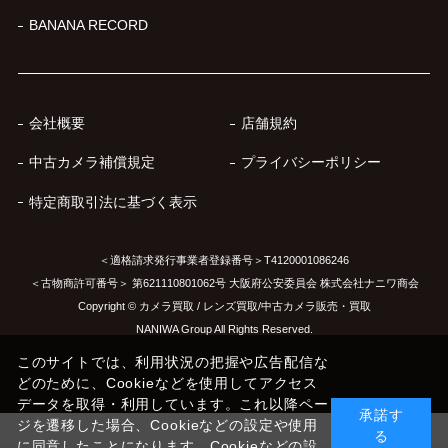
BANANA RECORD
会社概要
店舗規約
中古カメラ補償規定
プライバシーポリシー
特定商取引法に基づく表示
＜適格請求発行事業者登録番号＞T4120001086246
＜古物商許可番号＞ 第621110801062号 大阪府公安委員会 株式会社ナニワ商会
Copyright © カメラ買取 / レンズ買取/中古カメラ販売・買取
NANIWA Group All Rights Reserved.
このサイトでは、利用状況の把握や広告配信な
どのために、Cookieなどを使用してアクセス
データを取得・利用しています。これ以降ペー
承諾す
ジを遷移した場合、Cookieなどの設定や使用
る
に同意したことになります。Cookieなどの設