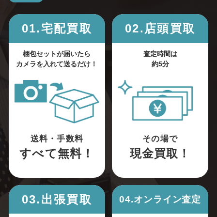
01.宅配買取
02.店頭買取
梱包セットが届いたら
査定時間は
カメラを入れて送るだけ！
約5分
送料・手数料
その場で
すべて無料！
現金買取！
03.出張買取
04.オンライン査定