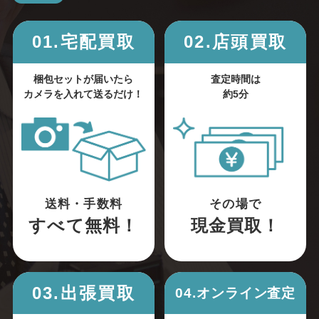
01.宅配買取
02.店頭買取
梱包セットが届いたら
査定時間は
カメラを入れて送るだけ！
約5分
送料・手数料
その場で
すべて無料！
現金買取！
03.出張買取
04.オンライン査定