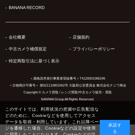
BANANA RECORD
会社概要
店舗規約
中古カメラ補償規定
プライバシーポリシー
特定商取引法に基づく表示
＜適格請求発行事業者登録番号＞T4120001086246
＜古物商許可番号＞ 第621110801062号 大阪府公安委員会 株式会社ナニワ商会
Copyright © カメラ買取 / レンズ買取/中古カメラ販売・買取
NANIWA Group All Rights Reserved.
このサイトでは、利用状況の把握や広告配信な
どのために、Cookieなどを使用してアクセス
データを取得・利用しています。これ以降ペー
承諾す
ジを遷移した場合、Cookieなどの設定や使用
る
に同意したことになります。Cookieなどの設