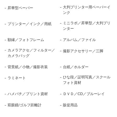
大判プリンター用ペーパーイ
昇華型ペーパー
ンク
ミニラボ／昇華型／大判プリ
プリンター／インク／用紙
ンター
額縁／フォトフレーム
アルバム／ファイル
カメラアクセ／フィルター／
撮影アクセサリー／三脚
カメラバッグ
背景紙／小物／撮影衣装
台紙／ホルダー
ひな段／証明写真／スクール
ラミネート
フォト資材
ハメパチ／プリント資材
ＤＶＤ／CD／ブルーレイ
双眼鏡/ゴルフ距離計
販促用品