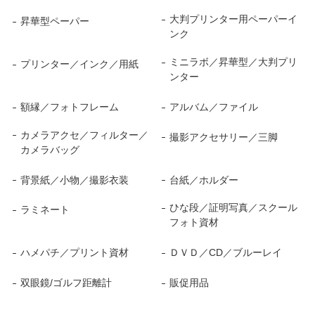
大判プリンター用ペーパーイ
昇華型ペーパー
ンク
ミニラボ／昇華型／大判プリ
プリンター／インク／用紙
ンター
額縁／フォトフレーム
アルバム／ファイル
カメラアクセ／フィルター／
撮影アクセサリー／三脚
カメラバッグ
背景紙／小物／撮影衣装
台紙／ホルダー
ひな段／証明写真／スクール
ラミネート
フォト資材
ハメパチ／プリント資材
ＤＶＤ／CD／ブルーレイ
双眼鏡/ゴルフ距離計
販促用品