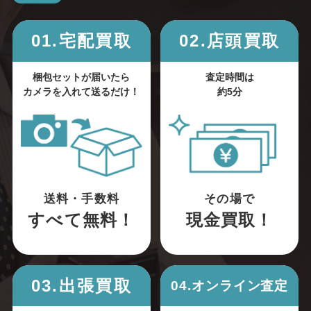
01.宅配買取
02.店頭買取
梱包セットが届いたら
査定時間は
カメラを入れて送るだけ！
約5分
送料・手数料
その場で
すべて無料！
現金買取！
03.出張買取
04.オンライン査定