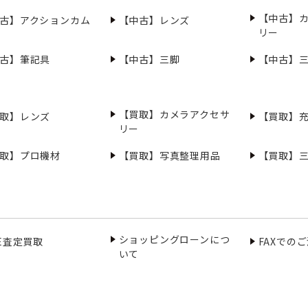
【中古】
古】アクションカム
【中古】レンズ
リー
古】筆記具
【中古】三脚
【中古】
【買取】カメラアクセサ
取】レンズ
【買取】
リー
取】プロ機材
【買取】写真整理用品
【買取】
ショッピングローンにつ
NE査定買取
FAXでの
いて