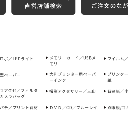
直営店舗検索
ご注文のな
メモリーカード／USBメ
ロボ／LEDライト
フイルム
モリ
大判プリンター用ペーパ
プリンタ
型ペーパー
ーインク
紙
ラアクセ／フィルタ
撮影アクセサリー／三脚
背景紙／
カメラバッグ
パチ／プリント資材
ＤＶＤ／CD／ブルーレイ
双眼鏡/ゴ