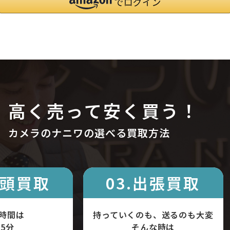
高く売って安く買う！
カメラのナニワの選べる買取方法
店頭買取
03.出張買取
時間は
持っていくのも、送るのも大変
5分
そんな時は