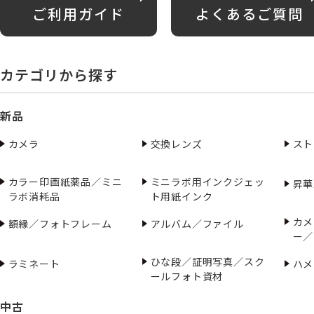
ご利用ガイド
よくあるご質問
カテゴリから探す
新品
カメラ
交換レンズ
スト
カラー印画紙薬品／ミニ
ミニラボ用インクジェッ
昇華
ラボ消耗品
ト用紙インク
カメ
額縁／フォトフレーム
アルバム／ファイル
ー／
ひな段／証明写真／スク
ラミネート
ハメ
ールフォト資材
中古