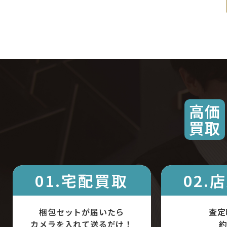
高価
買取
01.宅配買取
02.
梱包セットが届いたら
査定
カメラを入れて送るだけ！
約