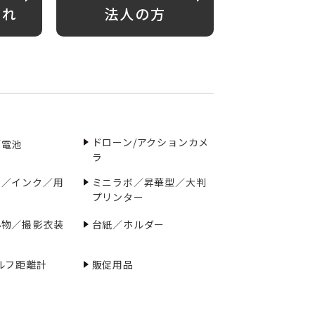
がれ
法人の方
ドローン/アクションカメ
／電池
ラ
ー／インク／用
ミニラボ／昇華型／大判
プリンター
小物／撮影衣装
台紙／ホルダー
ルフ距離計
販促用品