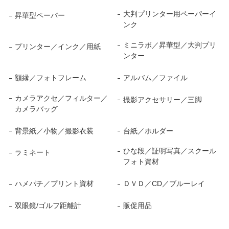
大判プリンター用ペーパーイ
昇華型ペーパー
ンク
ミニラボ／昇華型／大判プリ
プリンター／インク／用紙
ンター
額縁／フォトフレーム
アルバム／ファイル
カメラアクセ／フィルター／
撮影アクセサリー／三脚
カメラバッグ
背景紙／小物／撮影衣装
台紙／ホルダー
ひな段／証明写真／スクール
ラミネート
フォト資材
ハメパチ／プリント資材
ＤＶＤ／CD／ブルーレイ
双眼鏡/ゴルフ距離計
販促用品