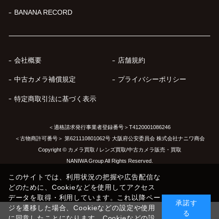
BANANA RECORD
会社概要
店舗規約
中古カメラ補償規定
プライバシーポリシー
特定商取引法に基づく表示
＜適格請求発行事業者登録番号＞T4120001086246
＜古物商許可番号＞ 第621110801062号 大阪府公安委員会 株式会社ナニワ商会
Copyright © カメラ買取 / レンズ買取/中古カメラ販売・買取
NANIWA Group All Rights Reserved.
このサイトでは、利用状況の把握や広告配信な
どのために、Cookieなどを使用してアクセス
データを取得・利用しています。これ以降ペー
承諾す
ジを遷移した場合、Cookieなどの設定や使用
る
に同意したことになります。Cookieなどの設