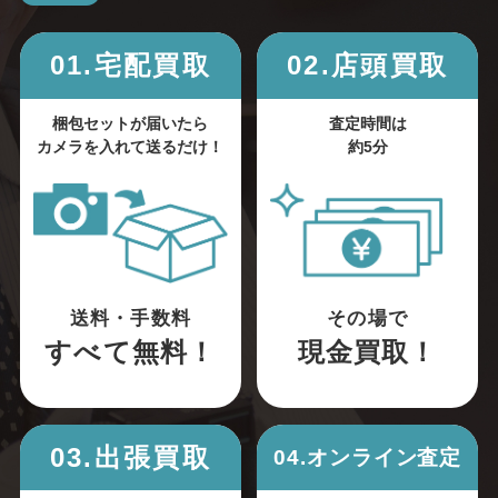
01.宅配買取
02.店頭買取
梱包セットが届いたら
査定時間は
カメラを入れて送るだけ！
約5分
送料・手数料
その場で
すべて無料！
現金買取！
03.出張買取
04.オンライン査定