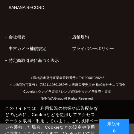
BANANA RECORD
会社概要
店舗規約
中古カメラ補償規定
プライバシーポリシー
特定商取引法に基づく表示
＜適格請求発行事業者登録番号＞T4120001086246
＜古物商許可番号＞ 第621110801062号 大阪府公安委員会 株式会社ナニワ商会
Copyright © カメラ買取 / レンズ買取/中古カメラ販売・買取
NANIWA Group All Rights Reserved.
このサイトでは、利用状況の把握や広告配信な
どのために、Cookieなどを使用してアクセス
データを取得・利用しています。これ以降ペー
承諾す
ジを遷移した場合、Cookieなどの設定や使用
る
に同意したことになります。Cookieなどの設