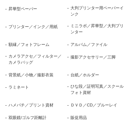
大判プリンター用ペーパーイ
昇華型ペーパー
ンク
ミニラボ／昇華型／大判プリ
プリンター／インク／用紙
ンター
額縁／フォトフレーム
アルバム／ファイル
カメラアクセ／フィルター／
撮影アクセサリー／三脚
カメラバッグ
背景紙／小物／撮影衣装
台紙／ホルダー
ひな段／証明写真／スクール
ラミネート
フォト資材
ハメパチ／プリント資材
ＤＶＤ／CD／ブルーレイ
双眼鏡/ゴルフ距離計
販促用品