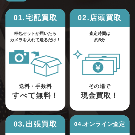
01.宅配買取
02.店頭買取
梱包セットが届いたら
査定時間は
カメラを入れて送るだけ！
約5分
送料・手数料
その場で
すべて無料！
現金買取！
03.出張買取
04.オンライン査定