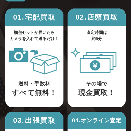
01.宅配買取
02.店頭買取
梱包セットが届いたら
査定時間は
カメラを入れて送るだけ！
約5分
送料・手数料
その場で
すべて無料！
現金買取！
03.出張買取
04.オンライン査定