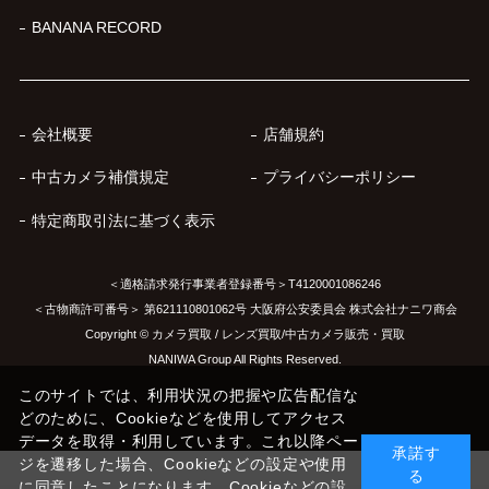
BANANA RECORD
会社概要
店舗規約
中古カメラ補償規定
プライバシーポリシー
特定商取引法に基づく表示
＜適格請求発行事業者登録番号＞T4120001086246
＜古物商許可番号＞ 第621110801062号 大阪府公安委員会 株式会社ナニワ商会
Copyright © カメラ買取 / レンズ買取/中古カメラ販売・買取
NANIWA Group All Rights Reserved.
このサイトでは、利用状況の把握や広告配信な
どのために、Cookieなどを使用してアクセス
データを取得・利用しています。これ以降ペー
承諾す
ジを遷移した場合、Cookieなどの設定や使用
る
に同意したことになります。Cookieなどの設