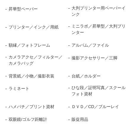
大判プリンター用ペーパーイ
昇華型ペーパー
ンク
ミニラボ／昇華型／大判プリ
プリンター／インク／用紙
ンター
額縁／フォトフレーム
アルバム／ファイル
カメラアクセ／フィルター／
撮影アクセサリー／三脚
カメラバッグ
背景紙／小物／撮影衣装
台紙／ホルダー
ひな段／証明写真／スクール
ラミネート
フォト資材
ハメパチ／プリント資材
ＤＶＤ／CD／ブルーレイ
双眼鏡/ゴルフ距離計
販促用品