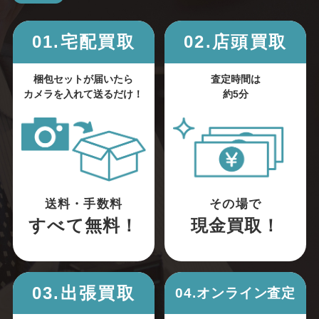
01.宅配買取
02.店頭買取
梱包セットが届いたら
査定時間は
カメラを入れて送るだけ！
約5分
送料・手数料
その場で
すべて無料！
現金買取！
03.出張買取
04.オンライン査定