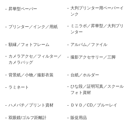
大判プリンター用ペーパーイ
昇華型ペーパー
ンク
ミニラボ／昇華型／大判プリ
プリンター／インク／用紙
ンター
額縁／フォトフレーム
アルバム／ファイル
カメラアクセ／フィルター／
撮影アクセサリー／三脚
カメラバッグ
背景紙／小物／撮影衣装
台紙／ホルダー
ひな段／証明写真／スクール
ラミネート
フォト資材
ハメパチ／プリント資材
ＤＶＤ／CD／ブルーレイ
双眼鏡/ゴルフ距離計
販促用品