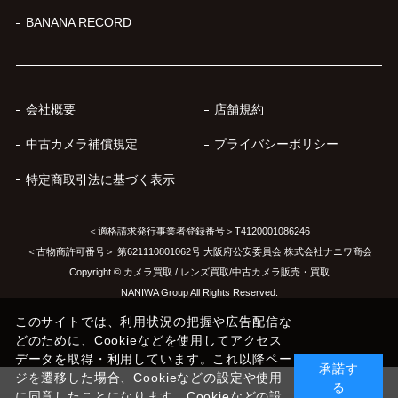
BANANA RECORD
会社概要
店舗規約
中古カメラ補償規定
プライバシーポリシー
特定商取引法に基づく表示
＜適格請求発行事業者登録番号＞T4120001086246
＜古物商許可番号＞ 第621110801062号 大阪府公安委員会 株式会社ナニワ商会
Copyright © カメラ買取 / レンズ買取/中古カメラ販売・買取
NANIWA Group All Rights Reserved.
このサイトでは、利用状況の把握や広告配信な
どのために、Cookieなどを使用してアクセス
データを取得・利用しています。これ以降ペー
承諾す
ジを遷移した場合、Cookieなどの設定や使用
る
に同意したことになります。Cookieなどの設