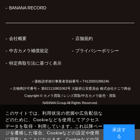
BANANA RECORD
会社概要
店舗規約
中古カメラ補償規定
プライバシーポリシー
特定商取引法に基づく表示
＜適格請求発行事業者登録番号＞T4120001086246
＜古物商許可番号＞ 第621110801062号 大阪府公安委員会 株式会社ナニワ商会
Copyright © カメラ買取 / レンズ買取/中古カメラ販売・買取
NANIWA Group All Rights Reserved.
このサイトでは、利用状況の把握や広告配信な
どのために、Cookieなどを使用してアクセス
データを取得・利用しています。これ以降ペー
承諾す
ジを遷移した場合、Cookieなどの設定や使用
る
に同意したことになります。Cookieなどの設