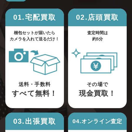
01.宅配買取
02.店頭買取
梱包セットが届いたら
査定時間は
カメラを入れて送るだけ！
約5分
送料・手数料
その場で
すべて無料！
現金買取！
03.出張買取
04.オンライン査定