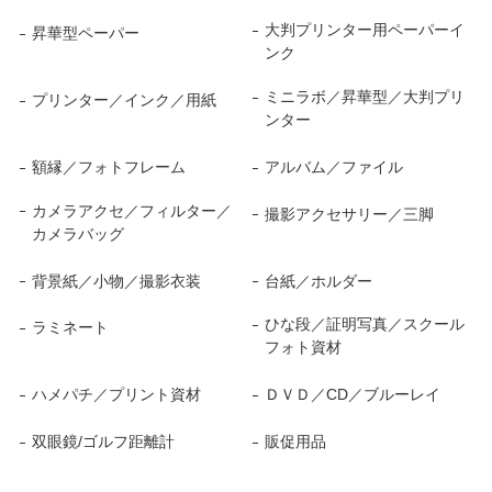
大判プリンター用ペーパーイ
昇華型ペーパー
ンク
ミニラボ／昇華型／大判プリ
プリンター／インク／用紙
ンター
額縁／フォトフレーム
アルバム／ファイル
カメラアクセ／フィルター／
撮影アクセサリー／三脚
カメラバッグ
背景紙／小物／撮影衣装
台紙／ホルダー
ひな段／証明写真／スクール
ラミネート
フォト資材
ハメパチ／プリント資材
ＤＶＤ／CD／ブルーレイ
双眼鏡/ゴルフ距離計
販促用品