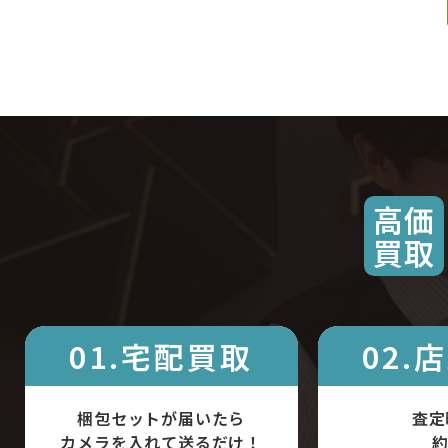
高価
買取
01.宅配買取
02.
梱包セットが届いたら
査定
カメラを入れて送るだけ！
約