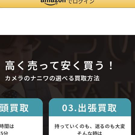
高く売って安く買う！
カメラのナニワの選べる買取方法
店頭買取
03.出張買取
時間は
持っていくのも、送るのも大変
5分
そんな時は