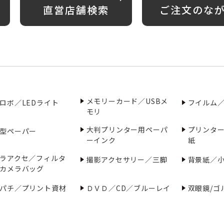
直営店舗検索
ご注文のな
メモリーカード／USBメ
ロボ／LEDライト
フイルム
モリ
大判プリンター用ペーパ
プリンタ
型ペーパー
ーインク
紙
ラアクセ／フィルタ
撮影アクセサリー／三脚
背景紙／
カメラバッグ
パチ／プリント資材
ＤＶＤ／CD／ブルーレイ
双眼鏡/ゴ