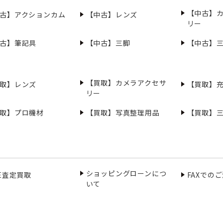
【中古】
古】アクションカム
【中古】レンズ
リー
古】筆記具
【中古】三脚
【中古】
【買取】カメラアクセサ
取】レンズ
【買取】
リー
取】プロ機材
【買取】写真整理用品
【買取】
ショッピングローンにつ
NE査定買取
FAXでの
いて