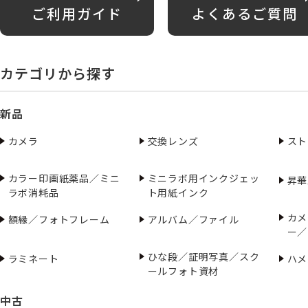
ご利用ガイド
よくあるご質問
カテゴリから探す
新品
カメラ
交換レンズ
スト
カラー印画紙薬品／ミニ
ミニラボ用インクジェッ
昇華
ラボ消耗品
ト用紙インク
カメ
額縁／フォトフレーム
アルバム／ファイル
ー／
ひな段／証明写真／スク
ラミネート
ハメ
ールフォト資材
中古