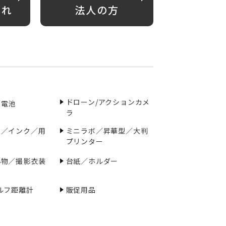
がれ
法人の方
ドローン/アクションカメ
／電池
ラ
ー／インク／用
ミニラボ／昇華型／大判
プリンター
小物／撮影衣装
台紙／ホルダー
ルフ距離計
販促用品