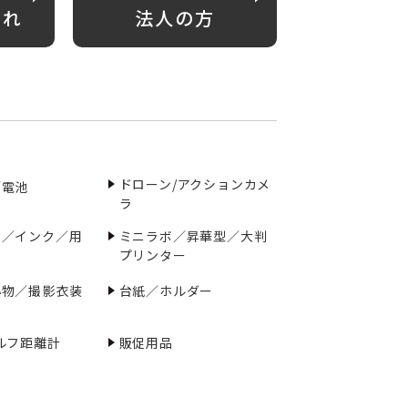
がれ
法人の方
ドローン/アクションカメ
／電池
ラ
ー／インク／用
ミニラボ／昇華型／大判
プリンター
小物／撮影衣装
台紙／ホルダー
ルフ距離計
販促用品