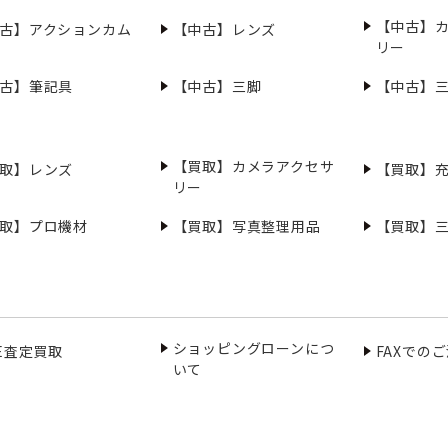
【中古】
古】アクションカム
【中古】レンズ
リー
古】筆記具
【中古】三脚
【中古】
【買取】カメラアクセサ
取】レンズ
【買取】
リー
取】プロ機材
【買取】写真整理用品
【買取】
ショッピングローンにつ
NE査定買取
FAXでの
いて