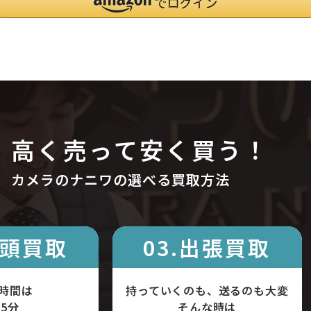
高く売って安く買う！
カメラのナニワの選べる買取方法
店頭買取
03.出張買取
時間は
持っていくのも、送るのも大変
5分
そんな時は