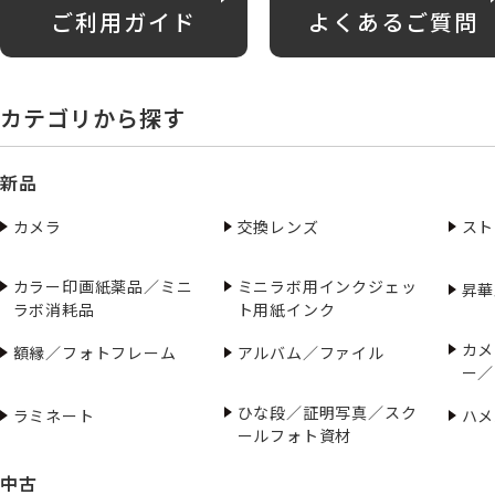
ご利用ガイド
よくあるご質問
カテゴリから探す
新品
カメラ
交換レンズ
スト
カラー印画紙薬品／ミニ
ミニラボ用インクジェッ
昇華
ラボ消耗品
ト用紙インク
カメ
額縁／フォトフレーム
アルバム／ファイル
ー／
ひな段／証明写真／スク
ラミネート
ハメ
ールフォト資材
中古