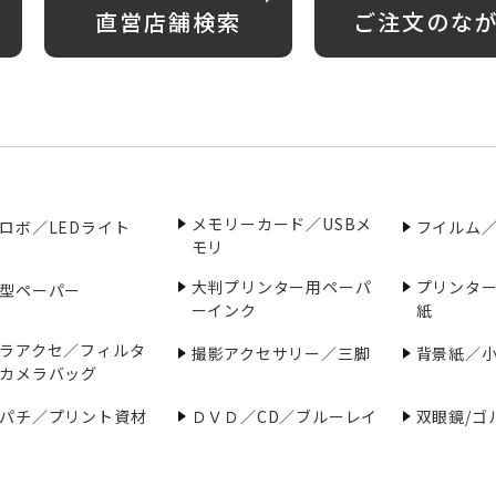
直営店舗検索
ご注文のな
メモリーカード／USBメ
ロボ／LEDライト
フイルム
モリ
大判プリンター用ペーパ
プリンタ
型ペーパー
ーインク
紙
ラアクセ／フィルタ
撮影アクセサリー／三脚
背景紙／
カメラバッグ
パチ／プリント資材
ＤＶＤ／CD／ブルーレイ
双眼鏡/ゴ