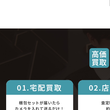
高価
買取
01.宅配買取
02.
梱包セットが届いたら
査定
カメラを入れて送るだけ！
約