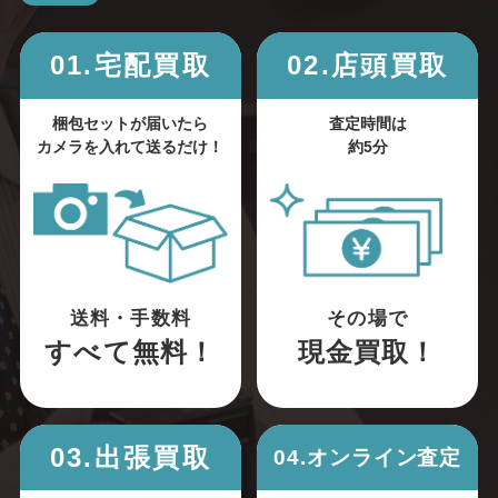
01.宅配買取
02.店頭買取
梱包セットが届いたら
査定時間は
カメラを入れて送るだけ！
約5分
送料・手数料
その場で
すべて無料！
現金買取！
03.出張買取
04.オンライン査定