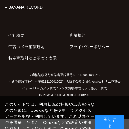
BANANA RECORD
会社概要
店舗規約
中古カメラ補償規定
プライバシーポリシー
特定商取引法に基づく表示
＜適格請求発行事業者登録番号＞T4120001086246
＜古物商許可番号＞ 第621110801062号 大阪府公安委員会 株式会社ナニワ商会
Copyright © カメラ買取 / レンズ買取/中古カメラ販売・買取
NANIWA Group All Rights Reserved.
このサイトでは、利用状況の把握や広告配信な
どのために、Cookieなどを使用してアクセス
データを取得・利用しています。これ以降ペー
承諾す
ジを遷移した場合、Cookieなどの設定や使用
る
に同意したことになります。Cookieなどの設