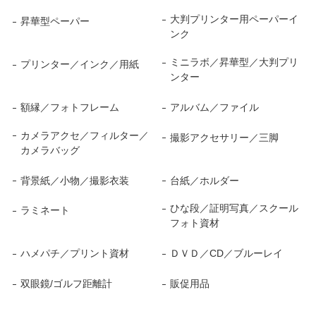
大判プリンター用ペーパーイ
昇華型ペーパー
ンク
ミニラボ／昇華型／大判プリ
プリンター／インク／用紙
ンター
額縁／フォトフレーム
アルバム／ファイル
カメラアクセ／フィルター／
撮影アクセサリー／三脚
カメラバッグ
背景紙／小物／撮影衣装
台紙／ホルダー
ひな段／証明写真／スクール
ラミネート
フォト資材
ハメパチ／プリント資材
ＤＶＤ／CD／ブルーレイ
双眼鏡/ゴルフ距離計
販促用品