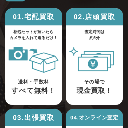
01.宅配買取
02.店頭買取
梱包セットが届いたら
査定時間は
カメラを入れて送るだけ！
約5分
送料・手数料
その場で
すべて無料！
現金買取！
03.出張買取
04.オンライン査定