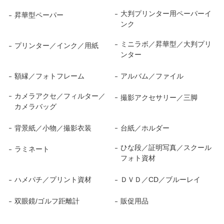
大判プリンター用ペーパーイ
昇華型ペーパー
ンク
ミニラボ／昇華型／大判プリ
プリンター／インク／用紙
ンター
額縁／フォトフレーム
アルバム／ファイル
カメラアクセ／フィルター／
撮影アクセサリー／三脚
カメラバッグ
背景紙／小物／撮影衣装
台紙／ホルダー
ひな段／証明写真／スクール
ラミネート
フォト資材
ハメパチ／プリント資材
ＤＶＤ／CD／ブルーレイ
双眼鏡/ゴルフ距離計
販促用品