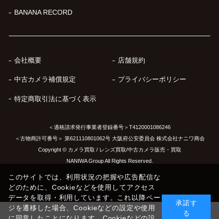
BANANA RECORD
会社概要
店舗規約
中古カメラ補償規定
プライバシーポリシー
特定商取引法に基づく表示
＜適格請求発行事業者登録番号＞T4120001086246
＜古物商許可番号＞ 第621110801062号 大阪府公安委員会 株式会社ナニワ商会
Copyright © カメラ買取 / レンズ買取/中古カメラ販売・買取
NANIWA Group All Rights Reserved.
このサイトでは、利用状況の把握や広告配信な
どのために、Cookieなどを使用してアクセス
データを取得・利用しています。これ以降ペー
承諾す
ジを遷移した場合、Cookieなどの設定や使用
る
に同意したことになります。Cookieなどの設