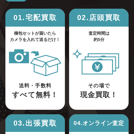
01.宅配買取
02.店頭買取
梱包セットが届いたら
査定時間は
カメラを入れて送るだけ！
約5分
送料・手数料
その場で
すべて無料！
現金買取！
03.出張買取
04.オンライン査定