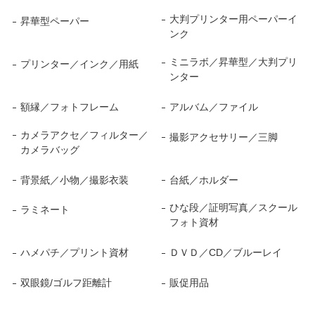
大判プリンター用ペーパーイ
昇華型ペーパー
ンク
ミニラボ／昇華型／大判プリ
プリンター／インク／用紙
ンター
額縁／フォトフレーム
アルバム／ファイル
カメラアクセ／フィルター／
撮影アクセサリー／三脚
カメラバッグ
背景紙／小物／撮影衣装
台紙／ホルダー
ひな段／証明写真／スクール
ラミネート
フォト資材
ハメパチ／プリント資材
ＤＶＤ／CD／ブルーレイ
双眼鏡/ゴルフ距離計
販促用品