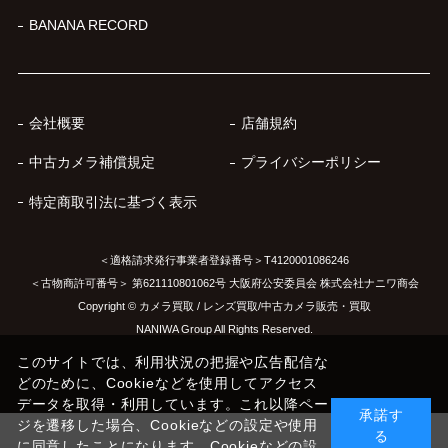
BANANA RECORD
会社概要
店舗規約
中古カメラ補償規定
プライバシーポリシー
特定商取引法に基づく表示
＜適格請求発行事業者登録番号＞T4120001086246
＜古物商許可番号＞ 第621110801062号 大阪府公安委員会 株式会社ナニワ商会
Copyright © カメラ買取 / レンズ買取/中古カメラ販売・買取
NANIWA Group All Rights Reserved.
このサイトでは、利用状況の把握や広告配信な
どのために、Cookieなどを使用してアクセス
データを取得・利用しています。これ以降ペー
承諾す
ジを遷移した場合、Cookieなどの設定や使用
る
に同意したことになります。Cookieなどの設