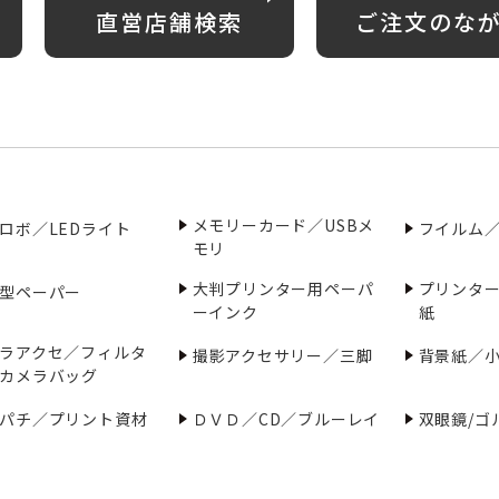
直営店舗検索
ご注文のな
メモリーカード／USBメ
ロボ／LEDライト
フイルム
モリ
大判プリンター用ペーパ
プリンタ
型ペーパー
ーインク
紙
ラアクセ／フィルタ
撮影アクセサリー／三脚
背景紙／
カメラバッグ
パチ／プリント資材
ＤＶＤ／CD／ブルーレイ
双眼鏡/ゴ