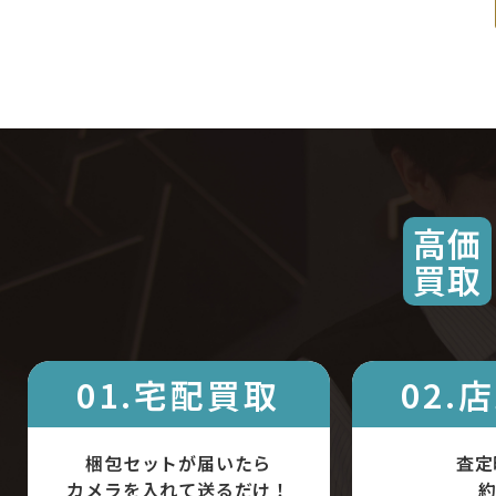
高価
買取
01.宅配買取
02.
梱包セットが届いたら
査定
カメラを入れて送るだけ！
約