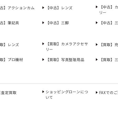
【中古】
古】アクションカム
【中古】レンズ
リー
古】筆記具
【中古】三脚
【中古】
【買取】カメラアクセサ
取】レンズ
【買取】
リー
取】プロ機材
【買取】写真整理用品
【買取】
ショッピングローンにつ
NE査定買取
FAXでの
いて