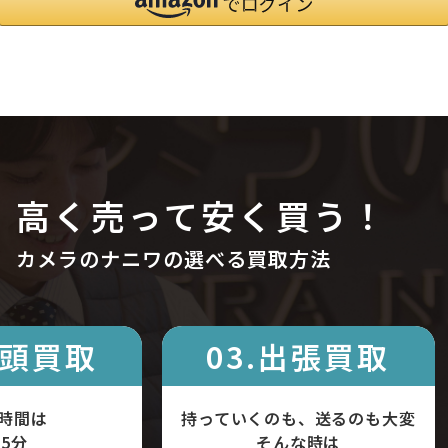
高く売って安く買う！
カメラのナニワの選べる買取方法
店頭買取
03.出張買取
時間は
持っていくのも、送るのも大変
5分
そんな時は