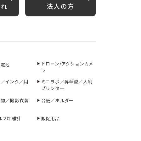
がれ
法人の方
ドローン/アクションカメ
／電池
ラ
ー／インク／用
ミニラボ／昇華型／大判
プリンター
小物／撮影衣装
台紙／ホルダー
ルフ距離計
販促用品