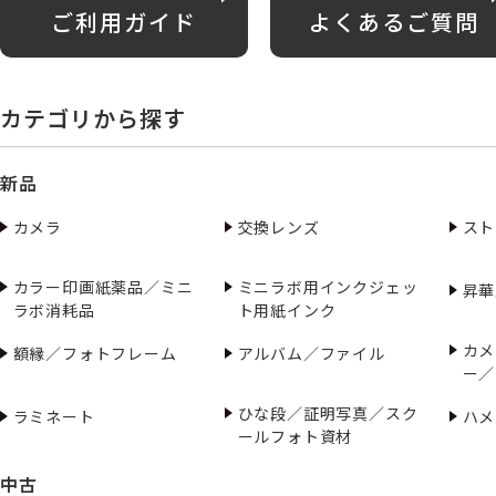
ご利用ガイド
よくあるご質問
カテゴリから探す
新品
カメラ
交換レンズ
スト
カラー印画紙薬品／ミニ
ミニラボ用インクジェッ
昇華
ラボ消耗品
ト用紙インク
カメ
額縁／フォトフレーム
アルバム／ファイル
ー／
ひな段／証明写真／スク
ラミネート
ハメ
ールフォト資材
中古