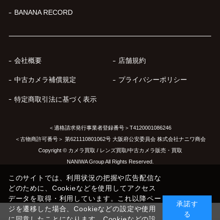
BANANA RECORD
会社概要
店舗規約
中古カメラ補償規定
プライバシーポリシー
特定商取引法に基づく表示
＜適格請求発行事業者登録番号＞T4120001086246
＜古物商許可番号＞ 第621110801062号 大阪府公安委員会 株式会社ナニワ商会
Copyright © カメラ買取 / レンズ買取/中古カメラ販売・買取
NANIWA Group All Rights Reserved.
このサイトでは、利用状況の把握や広告配信な
どのために、Cookieなどを使用してアクセス
データを取得・利用しています。これ以降ペー
承諾す
ジを遷移した場合、Cookieなどの設定や使用
る
に同意したことになります。Cookieなどの設