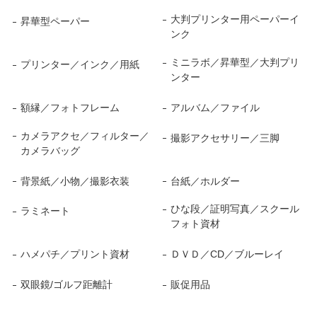
大判プリンター用ペーパーイ
昇華型ペーパー
ンク
ミニラボ／昇華型／大判プリ
プリンター／インク／用紙
ンター
額縁／フォトフレーム
アルバム／ファイル
カメラアクセ／フィルター／
撮影アクセサリー／三脚
カメラバッグ
背景紙／小物／撮影衣装
台紙／ホルダー
ひな段／証明写真／スクール
ラミネート
フォト資材
ハメパチ／プリント資材
ＤＶＤ／CD／ブルーレイ
双眼鏡/ゴルフ距離計
販促用品