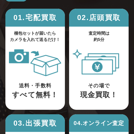
01.宅配買取
02.店頭買取
梱包セットが届いたら
査定時間は
カメラを入れて送るだけ！
約5分
送料・手数料
その場で
すべて無料！
現金買取！
03.出張買取
04.オンライン査定