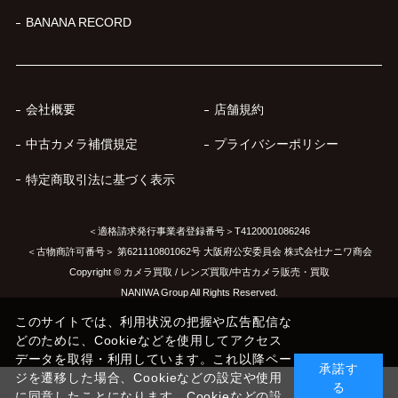
BANANA RECORD
会社概要
店舗規約
中古カメラ補償規定
プライバシーポリシー
特定商取引法に基づく表示
＜適格請求発行事業者登録番号＞T4120001086246
＜古物商許可番号＞ 第621110801062号 大阪府公安委員会 株式会社ナニワ商会
Copyright © カメラ買取 / レンズ買取/中古カメラ販売・買取
NANIWA Group All Rights Reserved.
このサイトでは、利用状況の把握や広告配信な
どのために、Cookieなどを使用してアクセス
データを取得・利用しています。これ以降ペー
承諾す
ジを遷移した場合、Cookieなどの設定や使用
る
に同意したことになります。Cookieなどの設