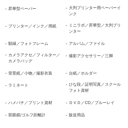
大判プリンター用ペーパーイ
昇華型ペーパー
ンク
ミニラボ／昇華型／大判プリ
プリンター／インク／用紙
ンター
額縁／フォトフレーム
アルバム／ファイル
カメラアクセ／フィルター／
撮影アクセサリー／三脚
カメラバッグ
背景紙／小物／撮影衣装
台紙／ホルダー
ひな段／証明写真／スクール
ラミネート
フォト資材
ハメパチ／プリント資材
ＤＶＤ／CD／ブルーレイ
双眼鏡/ゴルフ距離計
販促用品