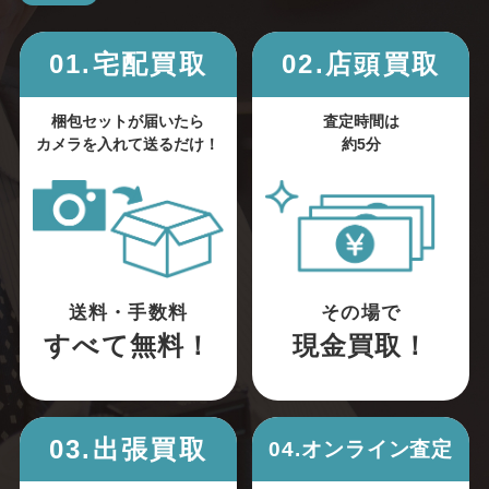
01.宅配買取
02.店頭買取
梱包セットが届いたら
査定時間は
カメラを入れて送るだけ！
約5分
送料・手数料
その場で
すべて無料！
現金買取！
03.出張買取
04.オンライン査定