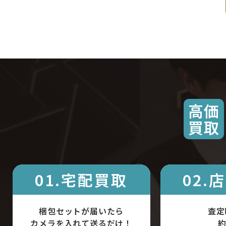
高価
買取
01.宅配買取
02.
梱包セットが届いたら
査定
カメラを入れて送るだけ！
約