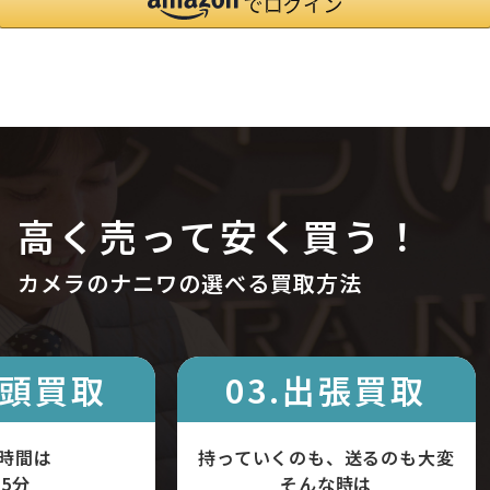
高く売って安く買う！
カメラのナニワの選べる買取方法
店頭買取
03.出張買取
時間は
持っていくのも、送るのも大変
5分
そんな時は