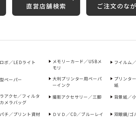
直営店舗検索
ご注文のな
メモリーカード／USBメ
ロボ／LEDライト
フイルム
モリ
大判プリンター用ペーパ
プリンタ
型ペーパー
ーインク
紙
ラアクセ／フィルタ
撮影アクセサリー／三脚
背景紙／
カメラバッグ
パチ／プリント資材
ＤＶＤ／CD／ブルーレイ
双眼鏡/ゴ