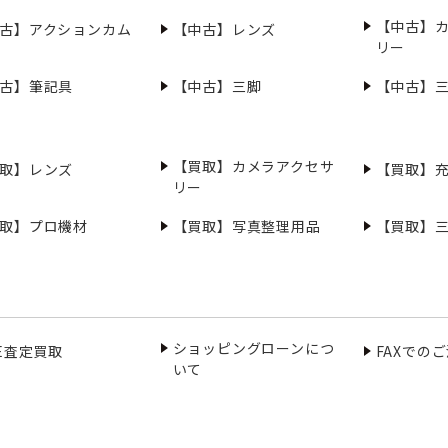
【中古】
古】アクションカム
【中古】レンズ
リー
古】筆記具
【中古】三脚
【中古】
【買取】カメラアクセサ
取】レンズ
【買取】
リー
取】プロ機材
【買取】写真整理用品
【買取】
ショッピングローンにつ
NE査定買取
FAXでの
いて