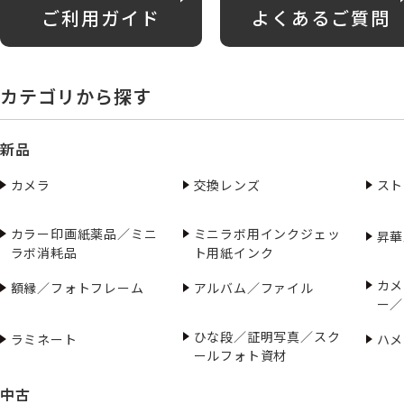
ご利用ガイド
よくあるご質問
カテゴリから探す
新品
カメラ
交換レンズ
スト
カラー印画紙薬品／ミニ
ミニラボ用インクジェッ
昇華
ラボ消耗品
ト用紙インク
カメ
額縁／フォトフレーム
アルバム／ファイル
ー／
ひな段／証明写真／スク
ラミネート
ハメ
ールフォト資材
中古