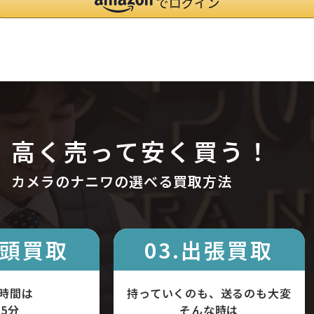
高く売って安く買う！
カメラのナニワの選べる買取方法
店頭買取
03.出張買取
時間は
持っていくのも、送るのも大変
5分
そんな時は