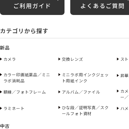
ご利用ガイド
よくあるご質問
カテゴリから探す
新品
カメラ
交換レンズ
スト
カラー印画紙薬品／ミニ
ミニラボ用インクジェッ
昇華
ラボ消耗品
ト用紙インク
カメ
額縁／フォトフレーム
アルバム／ファイル
ー／
ひな段／証明写真／スク
ラミネート
ハメ
ールフォト資材
中古