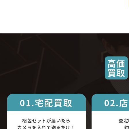
高価
買取
01.宅配買取
02.
梱包セットが届いたら
査定
カメラを入れて送るだけ！
約