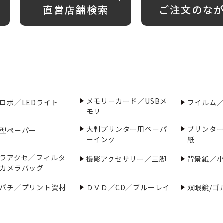
直営店舗検索
ご注文のな
メモリーカード／USBメ
ロボ／LEDライト
フイルム
モリ
大判プリンター用ペーパ
プリンタ
型ペーパー
ーインク
紙
ラアクセ／フィルタ
撮影アクセサリー／三脚
背景紙／
カメラバッグ
パチ／プリント資材
ＤＶＤ／CD／ブルーレイ
双眼鏡/ゴ