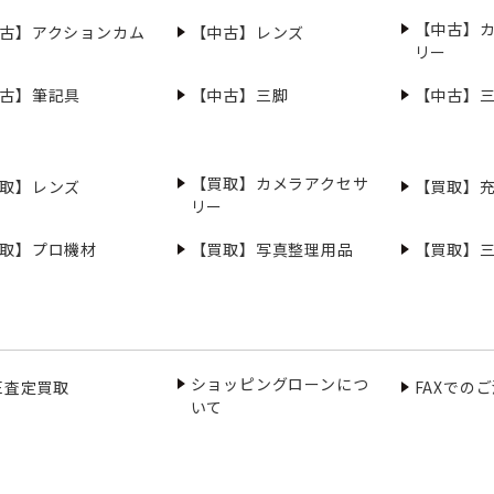
【中古】
古】アクションカム
【中古】レンズ
リー
古】筆記具
【中古】三脚
【中古】
【買取】カメラアクセサ
取】レンズ
【買取】
リー
取】プロ機材
【買取】写真整理用品
【買取】
ショッピングローンにつ
NE査定買取
FAXでの
いて