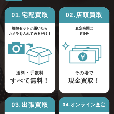
01.宅配買取
02.店頭買取
梱包セットが届いたら
査定時間は
カメラを入れて送るだけ！
約5分
送料・手数料
その場で
すべて無料！
現金買取！
03.出張買取
04.オンライン査定