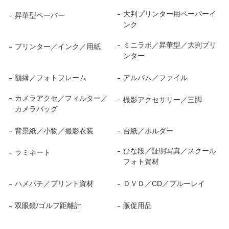
大判プリンター用ペーパーイ
昇華型ペーパー
ンク
ミニラボ／昇華型／大判プリ
プリンター／インク／用紙
ンター
額縁／フォトフレーム
アルバム／ファイル
カメラアクセ／フィルター／
撮影アクセサリー／三脚
カメラバッグ
背景紙／小物／撮影衣装
台紙／ホルダー
ひな段／証明写真／スクール
ラミネート
フォト資材
ハメパチ／プリント資材
ＤＶＤ／CD／ブルーレイ
双眼鏡/ゴルフ距離計
販促用品