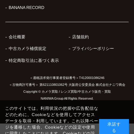
BANANA RECORD
会社概要
店舗規約
中古カメラ補償規定
プライバシーポリシー
特定商取引法に基づく表示
＜適格請求発行事業者登録番号＞T4120001086246
＜古物商許可番号＞ 第621110801062号 大阪府公安委員会 株式会社ナニワ商会
Copyright © カメラ買取 / レンズ買取/中古カメラ販売・買取
NANIWA Group All Rights Reserved.
このサイトでは、利用状況の把握や広告配信な
どのために、Cookieなどを使用してアクセス
データを取得・利用しています。これ以降ペー
承諾す
ジを遷移した場合、Cookieなどの設定や使用
る
に同意したことになります。Cookieなどの設