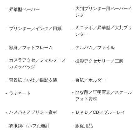
大判プリンター用ペーパーイ
昇華型ペーパー
ンク
ミニラボ／昇華型／大判プリ
プリンター／インク／用紙
ンター
額縁／フォトフレーム
アルバム／ファイル
カメラアクセ／フィルター／
撮影アクセサリー／三脚
カメラバッグ
背景紙／小物／撮影衣装
台紙／ホルダー
ひな段／証明写真／スクール
ラミネート
フォト資材
ハメパチ／プリント資材
ＤＶＤ／CD／ブルーレイ
双眼鏡/ゴルフ距離計
販促用品