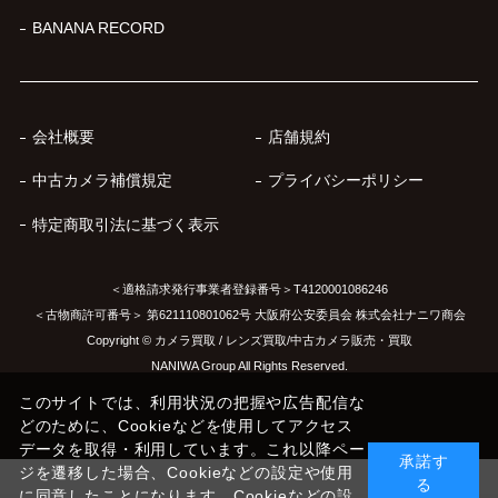
BANANA RECORD
会社概要
店舗規約
中古カメラ補償規定
プライバシーポリシー
特定商取引法に基づく表示
＜適格請求発行事業者登録番号＞T4120001086246
＜古物商許可番号＞ 第621110801062号 大阪府公安委員会 株式会社ナニワ商会
Copyright © カメラ買取 / レンズ買取/中古カメラ販売・買取
NANIWA Group All Rights Reserved.
このサイトでは、利用状況の把握や広告配信な
どのために、Cookieなどを使用してアクセス
データを取得・利用しています。これ以降ペー
承諾す
ジを遷移した場合、Cookieなどの設定や使用
る
に同意したことになります。Cookieなどの設