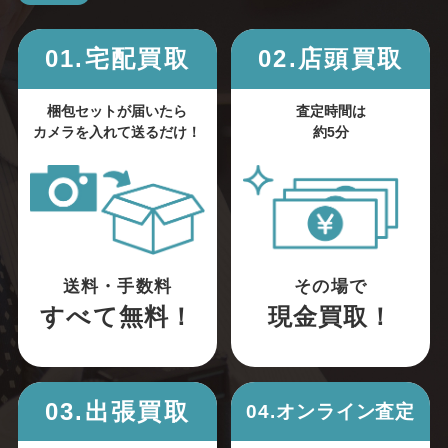
01.宅配買取
02.店頭買取
梱包セットが届いたら
査定時間は
カメラを入れて送るだけ！
約5分
送料・手数料
その場で
すべて無料！
現金買取！
03.出張買取
04.オンライン査定