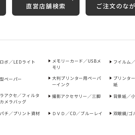
直営店舗検索
ご注文のな
メモリーカード／USBメ
ロボ／LEDライト
フイルム
モリ
大判プリンター用ペーパ
プリンタ
型ペーパー
ーインク
紙
ラアクセ／フィルタ
撮影アクセサリー／三脚
背景紙／
カメラバッグ
パチ／プリント資材
ＤＶＤ／CD／ブルーレイ
双眼鏡/ゴ