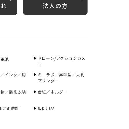
がれ
法人の方
ドローン/アクションカメ
／電池
ラ
ー／インク／用
ミニラボ／昇華型／大判
プリンター
小物／撮影衣装
台紙／ホルダー
ルフ距離計
販促用品