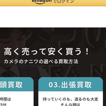
高く売って安く買う！
カメラのナニワの選べる買取方法
店頭買取
03.出張買取
時間は
持っていくのも、送るのも大変
5分
そんな時は