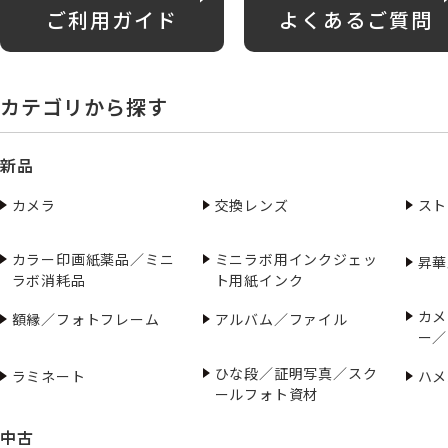
ご利用ガイド
よくあるご質問
カテゴリから探す
新品
カメラ
交換レンズ
スト
カラー印画紙薬品／ミニ
ミニラボ用インクジェッ
昇華
ラボ消耗品
ト用紙インク
カメ
額縁／フォトフレーム
アルバム／ファイル
ー／
ひな段／証明写真／スク
ラミネート
ハメ
ールフォト資材
中古