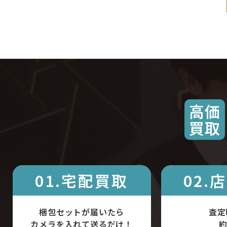
高価
買取
01.宅配買取
02.
梱包セットが届いたら
査定
カメラを入れて送るだけ！
約