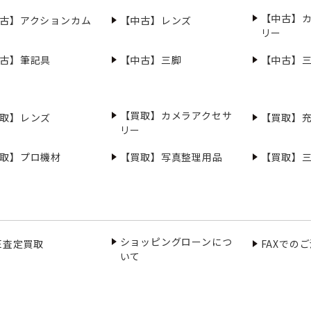
【中古】
古】アクションカム
【中古】レンズ
リー
古】筆記具
【中古】三脚
【中古】
【買取】カメラアクセサ
取】レンズ
【買取】
リー
取】プロ機材
【買取】写真整理用品
【買取】
ショッピングローンにつ
NE査定買取
FAXでの
いて