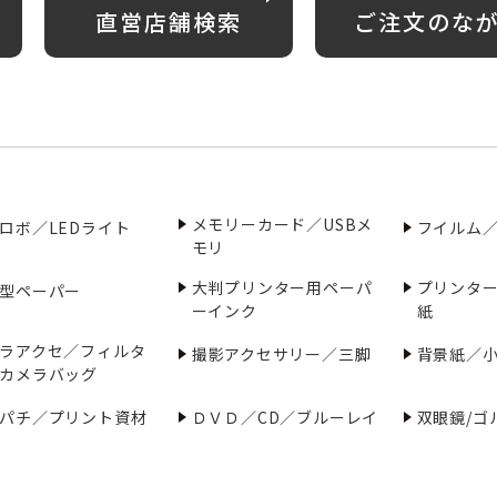
直営店舗検索
ご注文のな
メモリーカード／USBメ
ロボ／LEDライト
フイルム
モリ
大判プリンター用ペーパ
プリンタ
型ペーパー
ーインク
紙
ラアクセ／フィルタ
撮影アクセサリー／三脚
背景紙／
カメラバッグ
パチ／プリント資材
ＤＶＤ／CD／ブルーレイ
双眼鏡/ゴ