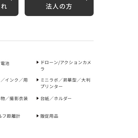
がれ
法人の方
ドローン/アクションカメ
／電池
ラ
ー／インク／用
ミニラボ／昇華型／大判
プリンター
小物／撮影衣装
台紙／ホルダー
ルフ距離計
販促用品