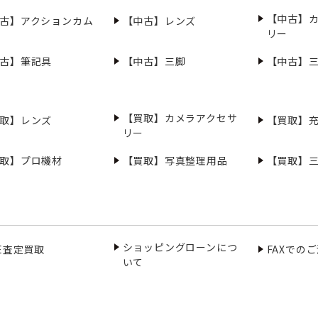
【中古】
古】アクションカム
【中古】レンズ
リー
古】筆記具
【中古】三脚
【中古】
【買取】カメラアクセサ
取】レンズ
【買取】
リー
取】プロ機材
【買取】写真整理用品
【買取】
ショッピングローンにつ
NE査定買取
FAXでの
いて