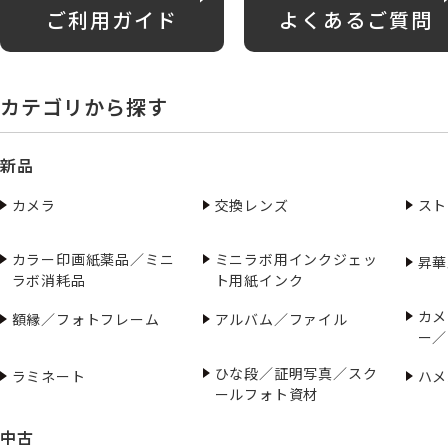
ご利用ガイド
よくあるご質問
カテゴリから探す
新品
カメラ
交換レンズ
スト
カラー印画紙薬品／ミニ
ミニラボ用インクジェッ
昇華
ラボ消耗品
ト用紙インク
カメ
額縁／フォトフレーム
アルバム／ファイル
ー／
ひな段／証明写真／スク
ラミネート
ハメ
ールフォト資材
中古