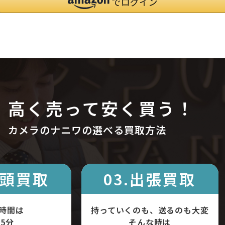
高く売って安く買う！
カメラのナニワの選べる買取方法
店頭買取
03.出張買取
時間は
持っていくのも、送るのも大変
5分
そんな時は