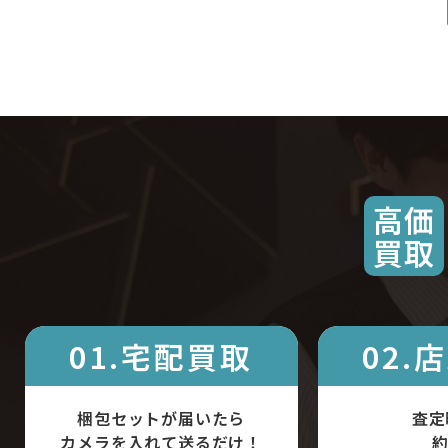
高価
買取
01.宅配買取
02.
梱包セットが届いたら
査定
カメラを入れて送るだけ！
約