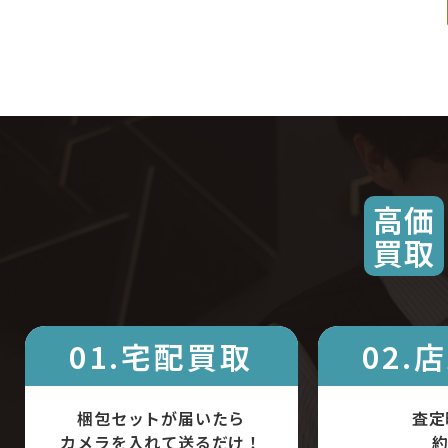
高価
買取
01.宅配買取
02.
梱包セットが届いたら
査定
カメラを入れて送るだけ！
約