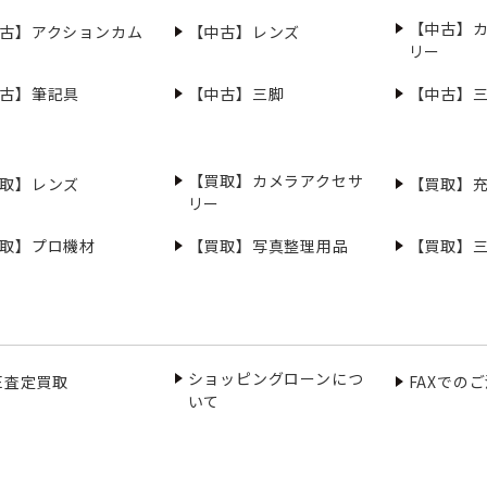
【中古】
古】アクションカム
【中古】レンズ
リー
古】筆記具
【中古】三脚
【中古】
【買取】カメラアクセサ
取】レンズ
【買取】
リー
取】プロ機材
【買取】写真整理用品
【買取】
ショッピングローンにつ
NE査定買取
FAXでの
いて