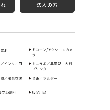
がれ
法人の方
ドローン/アクションカメ
／電池
ラ
ー／インク／用
ミニラボ／昇華型／大判
プリンター
小物／撮影衣装
台紙／ホルダー
ルフ距離計
販促用品