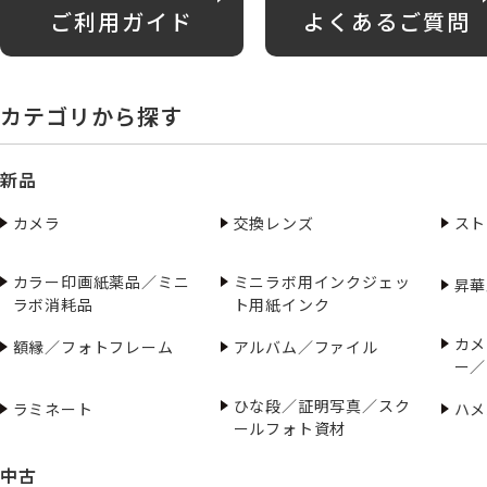
ご利用ガイド
よくあるご質問
カテゴリから探す
新品
カメラ
交換レンズ
スト
カラー印画紙薬品／ミニ
ミニラボ用インクジェッ
昇華
ラボ消耗品
ト用紙インク
カメ
額縁／フォトフレーム
アルバム／ファイル
ー／
ひな段／証明写真／スク
ラミネート
ハメ
ールフォト資材
中古