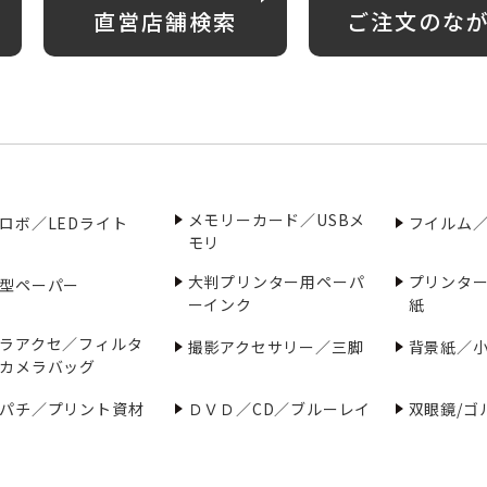
直営店舗検索
ご注文のな
メモリーカード／USBメ
ロボ／LEDライト
フイルム
モリ
大判プリンター用ペーパ
プリンタ
型ペーパー
ーインク
紙
ラアクセ／フィルタ
撮影アクセサリー／三脚
背景紙／
カメラバッグ
パチ／プリント資材
ＤＶＤ／CD／ブルーレイ
双眼鏡/ゴ