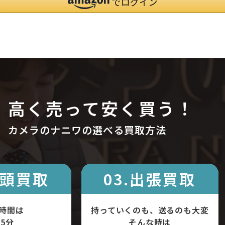
高く売って安く買う！
カメラのナニワの選べる買取方法
店頭買取
03.出張買取
時間は
持っていくのも、送るのも大変
5分
そんな時は