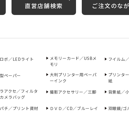
直営店舗検索
ご注文のな
メモリーカード／USBメ
ロボ／LEDライト
フイルム
モリ
大判プリンター用ペーパ
プリンタ
型ペーパー
ーインク
紙
ラアクセ／フィルタ
撮影アクセサリー／三脚
背景紙／
カメラバッグ
パチ／プリント資材
ＤＶＤ／CD／ブルーレイ
双眼鏡/ゴ