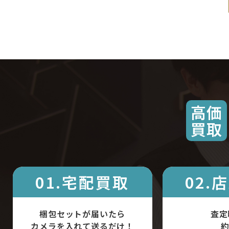
高価
買取
01.宅配買取
02.
梱包セットが届いたら
査定
カメラを入れて送るだけ！
約