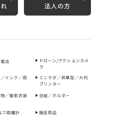
がれ
法人の方
ドローン/アクションカメ
／電池
ラ
ー／インク／用
ミニラボ／昇華型／大判
プリンター
小物／撮影衣装
台紙／ホルダー
ルフ距離計
販促用品