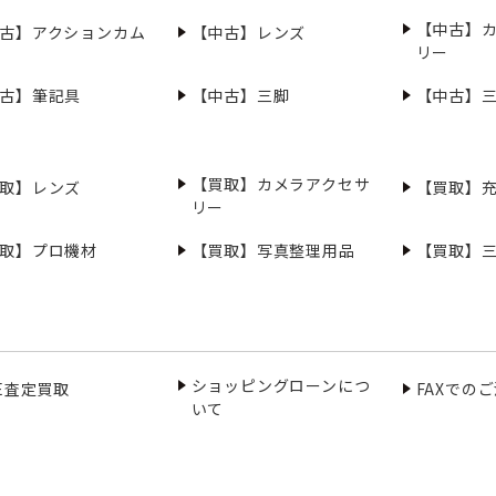
【中古】
古】アクションカム
【中古】レンズ
リー
古】筆記具
【中古】三脚
【中古】
【買取】カメラアクセサ
取】レンズ
【買取】
リー
取】プロ機材
【買取】写真整理用品
【買取】
ショッピングローンにつ
NE査定買取
FAXでの
いて