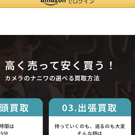
高く売って安く買う！
カメラのナニワの選べる買取方法
店頭買取
03.出張買取
時間は
持っていくのも、送るのも大変
5分
そんな時は