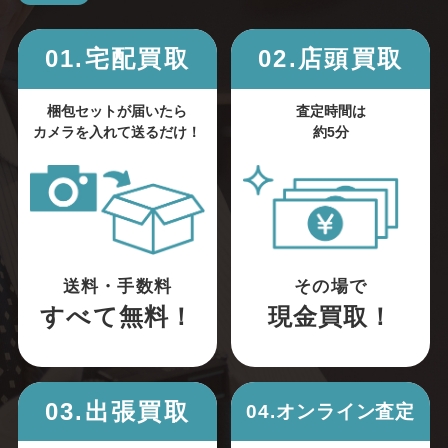
01.宅配買取
02.店頭買取
梱包セットが届いたら
査定時間は
カメラを入れて送るだけ！
約5分
送料・手数料
その場で
すべて無料！
現金買取！
03.出張買取
04.オンライン査定