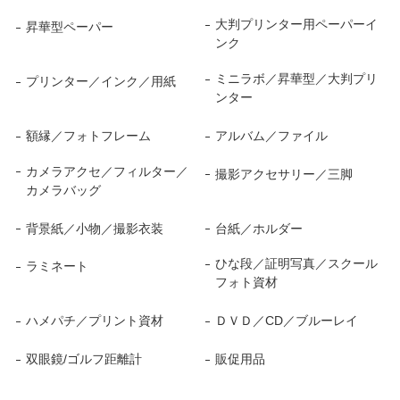
大判プリンター用ペーパーイ
昇華型ペーパー
ンク
ミニラボ／昇華型／大判プリ
プリンター／インク／用紙
ンター
額縁／フォトフレーム
アルバム／ファイル
カメラアクセ／フィルター／
撮影アクセサリー／三脚
カメラバッグ
背景紙／小物／撮影衣装
台紙／ホルダー
ひな段／証明写真／スクール
ラミネート
フォト資材
ハメパチ／プリント資材
ＤＶＤ／CD／ブルーレイ
双眼鏡/ゴルフ距離計
販促用品