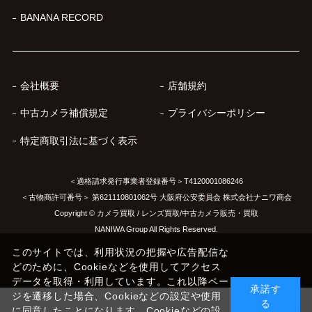
BANANA RECORD
会社概要
店舗規約
中古カメラ補償規定
プライバシーポリシー
特定商取引法に基づく表示
＜適格請求発行事業者登録番号＞T4120001086246
＜古物商許可番号＞ 第621110801062号 大阪府公安委員会 株式会社ナニワ商会
Copyright © カメラ買取 / レンズ買取/中古カメラ販売・買取
NANIWA Group All Rights Reserved.
このサイトでは、利用状況の把握や広告配信な
どのために、Cookieなどを使用してアクセス
データを取得・利用しています。これ以降ペー
承諾す
ジを遷移した場合、Cookieなどの設定や使用
る
に同意したことになります。Cookieなどの設