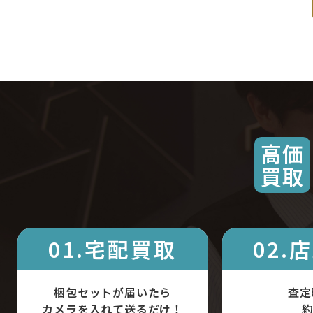
高価
買取
01.宅配買取
02.
梱包セットが届いたら
査定
カメラを入れて送るだけ！
約