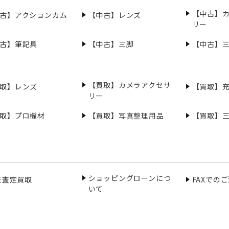
【中古】
古】アクションカム
【中古】レンズ
リー
古】筆記具
【中古】三脚
【中古】
【買取】カメラアクセサ
取】レンズ
【買取】
リー
取】プロ機材
【買取】写真整理用品
【買取】
ショッピングローンにつ
NE査定買取
FAXでの
いて