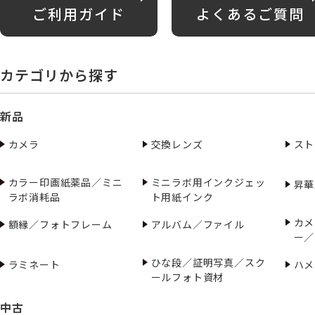
ご利用ガイド
よくあるご質問
カテゴリから探す
新品
カメラ
交換レンズ
スト
カラー印画紙薬品／ミニ
ミニラボ用インクジェッ
昇華
ラボ消耗品
ト用紙インク
カメ
額縁／フォトフレーム
アルバム／ファイル
ー／
ひな段／証明写真／スク
ラミネート
ハメ
ールフォト資材
中古