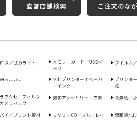
直営店舗検索
ご注文のな
メモリーカード／USBメ
ロボ／LEDライト
フイルム
モリ
大判プリンター用ペーパ
プリンタ
型ペーパー
ーインク
紙
ラアクセ／フィルタ
撮影アクセサリー／三脚
背景紙／
カメラバッグ
パチ／プリント資材
ＤＶＤ／CD／ブルーレイ
双眼鏡/ゴ