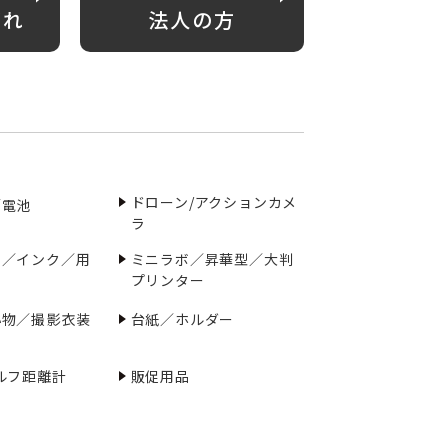
がれ
法人の方
ドローン/アクションカメ
／電池
ラ
ー／インク／用
ミニラボ／昇華型／大判
プリンター
小物／撮影衣装
台紙／ホルダー
ルフ距離計
販促用品