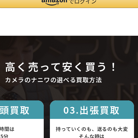
高く売って安く買う！
カメラのナニワの選べる買取方法
店頭買取
03.出張買取
時間は
持っていくのも、送るのも大変
5分
そんな時は