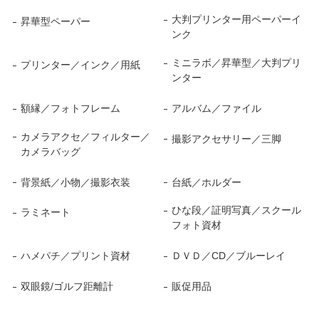
大判プリンター用ペーパーイ
昇華型ペーパー
ンク
ミニラボ／昇華型／大判プリ
プリンター／インク／用紙
ンター
額縁／フォトフレーム
アルバム／ファイル
カメラアクセ／フィルター／
撮影アクセサリー／三脚
カメラバッグ
背景紙／小物／撮影衣装
台紙／ホルダー
ひな段／証明写真／スクール
ラミネート
フォト資材
ハメパチ／プリント資材
ＤＶＤ／CD／ブルーレイ
双眼鏡/ゴルフ距離計
販促用品