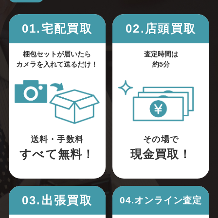
01.宅配買取
02.店頭買取
梱包セットが届いたら
査定時間は
カメラを入れて送るだけ！
約5分
送料・手数料
その場で
すべて無料！
現金買取！
03.出張買取
04.オンライン査定