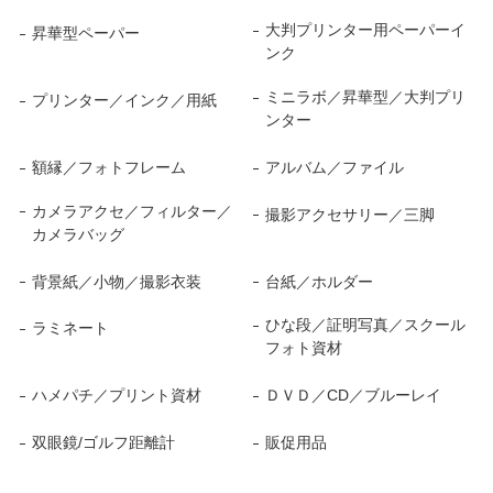
大判プリンター用ペーパーイ
昇華型ペーパー
ンク
ミニラボ／昇華型／大判プリ
プリンター／インク／用紙
ンター
額縁／フォトフレーム
アルバム／ファイル
カメラアクセ／フィルター／
撮影アクセサリー／三脚
カメラバッグ
背景紙／小物／撮影衣装
台紙／ホルダー
ひな段／証明写真／スクール
ラミネート
フォト資材
ハメパチ／プリント資材
ＤＶＤ／CD／ブルーレイ
双眼鏡/ゴルフ距離計
販促用品