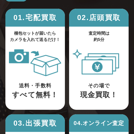
01.宅配買取
02.店頭買取
梱包セットが届いたら
査定時間は
カメラを入れて送るだけ！
約5分
送料・手数料
その場で
すべて無料！
現金買取！
03.出張買取
04.オンライン査定