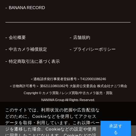
BANANA RECORD
会社概要
店舗規約
中古カメラ補償規定
プライバシーポリシー
特定商取引法に基づく表示
＜適格請求発行事業者登録番号＞T4120001086246
＜古物商許可番号＞ 第621110801062号 大阪府公安委員会 株式会社ナニワ商会
Copyright © カメラ買取 / レンズ買取/中古カメラ販売・買取
NANIWA Group All Rights Reserved.
このサイトでは、利用状況の把握や広告配信な
どのために、Cookieなどを使用してアクセス
データを取得・利用しています。これ以降ペー
承諾す
ジを遷移した場合、Cookieなどの設定や使用
る
に同意したことになります。Cookieなどの設