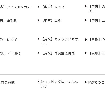
【中古】
古】アクションカム
【中古】レンズ
リー
古】筆記具
【中古】三脚
【中古】
【買取】カメラアクセサ
取】レンズ
【買取】
リー
取】プロ機材
【買取】写真整理用品
【買取】
ショッピングローンにつ
NE査定買取
FAXでの
いて