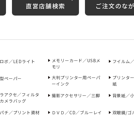
直営店舗検索
ご注文のな
メモリーカード／USBメ
ロボ／LEDライト
フイルム
モリ
大判プリンター用ペーパ
プリンタ
型ペーパー
ーインク
紙
ラアクセ／フィルタ
撮影アクセサリー／三脚
背景紙／
カメラバッグ
パチ／プリント資材
ＤＶＤ／CD／ブルーレイ
双眼鏡/ゴ