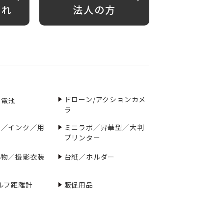
がれ
法人の方
ドローン/アクションカメ
／電池
ラ
ー／インク／用
ミニラボ／昇華型／大判
プリンター
小物／撮影衣装
台紙／ホルダー
ルフ距離計
販促用品