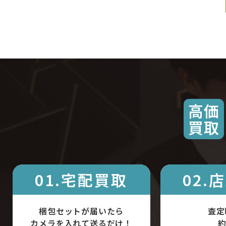
高価
買取
01.宅配買取
02.
梱包セットが届いたら
査定
カメラを入れて送るだけ！
約