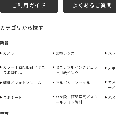
ご利用ガイド
よくあるご質問
カテゴリから探す
新品
カメラ
交換レンズ
スト
カラー印画紙薬品／ミニ
ミニラボ用インクジェッ
昇華
ラボ消耗品
ト用紙インク
カメ
額縁／フォトフレーム
アルバム／ファイル
ー／
ひな段／証明写真／スク
ラミネート
ハメ
ールフォト資材
中古