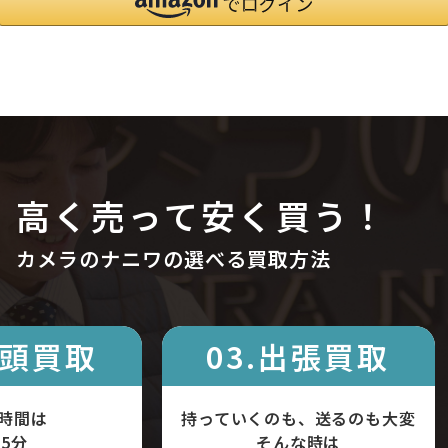
高く売って安く買う！
カメラのナニワの選べる買取方法
店頭買取
03.出張買取
時間は
持っていくのも、送るのも大変
5分
そんな時は