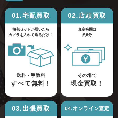
01.宅配買取
02.店頭買取
梱包セットが届いたら
査定時間は
カメラを入れて送るだけ！
約5分
送料・手数料
その場で
すべて無料！
現金買取！
03.出張買取
04.オンライン査定