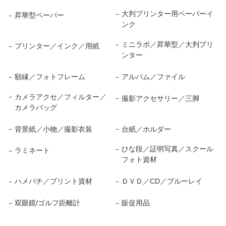
大判プリンター用ペーパーイ
昇華型ペーパー
ンク
ミニラボ／昇華型／大判プリ
プリンター／インク／用紙
ンター
額縁／フォトフレーム
アルバム／ファイル
カメラアクセ／フィルター／
撮影アクセサリー／三脚
カメラバッグ
背景紙／小物／撮影衣装
台紙／ホルダー
ひな段／証明写真／スクール
ラミネート
フォト資材
ハメパチ／プリント資材
ＤＶＤ／CD／ブルーレイ
双眼鏡/ゴルフ距離計
販促用品