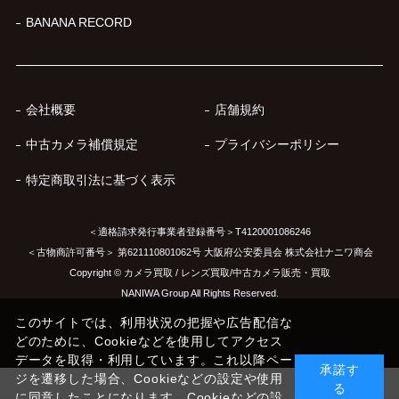
BANANA RECORD
会社概要
店舗規約
中古カメラ補償規定
プライバシーポリシー
特定商取引法に基づく表示
＜適格請求発行事業者登録番号＞T4120001086246
＜古物商許可番号＞ 第621110801062号 大阪府公安委員会 株式会社ナニワ商会
Copyright © カメラ買取 / レンズ買取/中古カメラ販売・買取
NANIWA Group All Rights Reserved.
このサイトでは、利用状況の把握や広告配信な
どのために、Cookieなどを使用してアクセス
データを取得・利用しています。これ以降ペー
承諾す
ジを遷移した場合、Cookieなどの設定や使用
る
に同意したことになります。Cookieなどの設