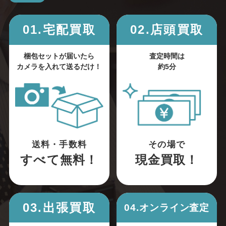
01.宅配買取
02.店頭買取
梱包セットが届いたら
査定時間は
カメラを入れて送るだけ！
約5分
送料・手数料
その場で
すべて無料！
現金買取！
03.出張買取
04.オンライン査定