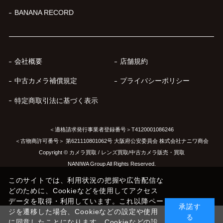
BANANA RECORD
会社概要
店舗規約
中古カメラ補償規定
プライバシーポリシー
特定商取引法に基づく表示
＜適格請求発行事業者登録番号＞T4120001086246
＜古物商許可番号＞ 第621110801062号 大阪府公安委員会 株式会社ナニワ商会
Copyright © カメラ買取 / レンズ買取/中古カメラ販売・買取
NANIWA Group All Rights Reserved.
このサイトでは、利用状況の把握や広告配信な
どのために、Cookieなどを使用してアクセス
データを取得・利用しています。これ以降ペー
承諾す
ジを遷移した場合、Cookieなどの設定や使用
る
に同意したことになります。Cookieなどの設