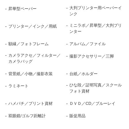
大判プリンター用ペーパーイ
昇華型ペーパー
ンク
ミニラボ／昇華型／大判プリ
プリンター／インク／用紙
ンター
額縁／フォトフレーム
アルバム／ファイル
カメラアクセ／フィルター／
撮影アクセサリー／三脚
カメラバッグ
背景紙／小物／撮影衣装
台紙／ホルダー
ひな段／証明写真／スクール
ラミネート
フォト資材
ハメパチ／プリント資材
ＤＶＤ／CD／ブルーレイ
双眼鏡/ゴルフ距離計
販促用品