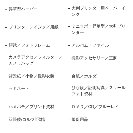
大判プリンター用ペーパーイ
昇華型ペーパー
ンク
ミニラボ／昇華型／大判プリ
プリンター／インク／用紙
ンター
額縁／フォトフレーム
アルバム／ファイル
カメラアクセ／フィルター／
撮影アクセサリー／三脚
カメラバッグ
背景紙／小物／撮影衣装
台紙／ホルダー
ひな段／証明写真／スクール
ラミネート
フォト資材
ハメパチ／プリント資材
ＤＶＤ／CD／ブルーレイ
双眼鏡/ゴルフ距離計
販促用品