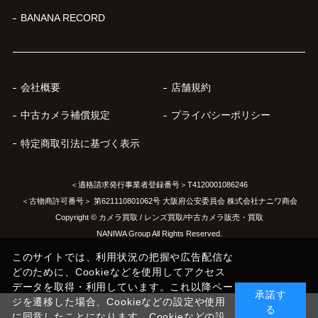
BANANA RECORD
会社概要
店舗規約
中古カメラ補償規定
プライバシーポリシー
特定商取引法に基づく表示
＜適格請求発行事業者登録番号＞T4120001086246
＜古物商許可番号＞ 第621110801062号 大阪府公安委員会 株式会社ナニワ商会
Copyright © カメラ買取 / レンズ買取/中古カメラ販売・買取
NANIWA Group All Rights Reserved.
このサイトでは、利用状況の把握や広告配信な
どのために、Cookieなどを使用してアクセス
データを取得・利用しています。これ以降ペー
承諾す
ジを遷移した場合、Cookieなどの設定や使用
る
に同意したことになります。Cookieなどの設