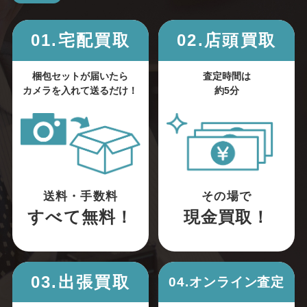
01.宅配買取
02.店頭買取
梱包セットが届いたら
査定時間は
カメラを入れて送るだけ！
約5分
送料・手数料
その場で
すべて無料！
現金買取！
03.出張買取
04.オンライン査定