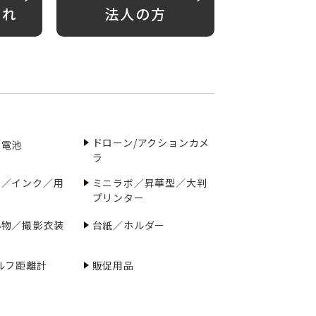
がれ
法人の方
ドローン/アクションカメ
／電池
ラ
ー／インク／用
ミニラボ／昇華型／大判
プリンター
小物／撮影衣装
台紙／ホルダー
ルフ距離計
販促用品