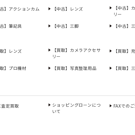
【中古】
古】アクションカム
【中古】レンズ
リー
古】筆記具
【中古】三脚
【中古】
【買取】カメラアクセサ
取】レンズ
【買取】
リー
取】プロ機材
【買取】写真整理用品
【買取】
ショッピングローンにつ
NE査定買取
FAXでの
いて