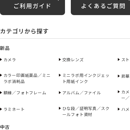
ご利用ガイド
よくあるご質問
カテゴリから探す
新品
カメラ
交換レンズ
スト
カラー印画紙薬品／ミニ
ミニラボ用インクジェッ
昇華
ラボ消耗品
ト用紙インク
カメ
額縁／フォトフレーム
アルバム／ファイル
ー／
ひな段／証明写真／スク
ラミネート
ハメ
ールフォト資材
中古