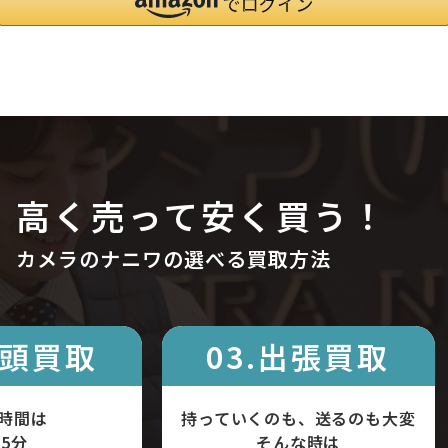
高く売って安く買う！
カメラのナニワの選べる買取方法
店頭買取
03.出張買取
時間は
持っていくのも、送るのも大変
5分
そんな時は