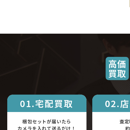
高価
買取
01.宅配買取
02.
梱包セットが届いたら
査定
カメラを入れて送るだけ！
約