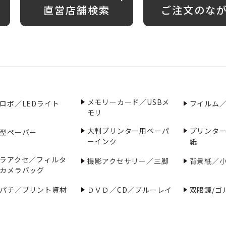
直営店舗検索
ご注文のな
メモリーカード／USBメ
ロボ／LEDライト
フイルム
モリ
大判プリンター用ペーパ
プリンタ
型ペーパー
ーインク
紙
ラアクセ／フィルタ
撮影アクセサリー／三脚
背景紙／
カメラバッグ
パチ／プリント資材
ＤＶＤ／CD／ブルーレイ
双眼鏡/ゴ