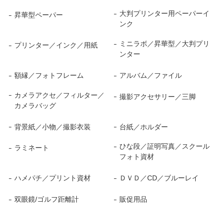
大判プリンター用ペーパーイ
昇華型ペーパー
ンク
ミニラボ／昇華型／大判プリ
プリンター／インク／用紙
ンター
額縁／フォトフレーム
アルバム／ファイル
カメラアクセ／フィルター／
撮影アクセサリー／三脚
カメラバッグ
背景紙／小物／撮影衣装
台紙／ホルダー
ひな段／証明写真／スクール
ラミネート
フォト資材
ハメパチ／プリント資材
ＤＶＤ／CD／ブルーレイ
双眼鏡/ゴルフ距離計
販促用品