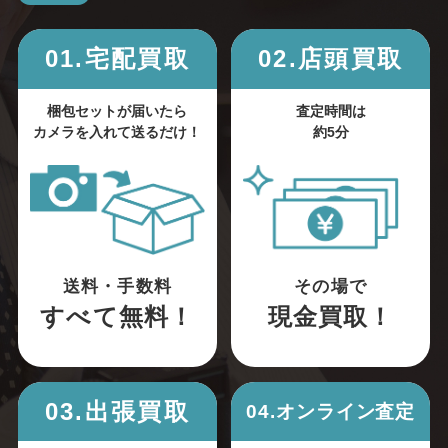
01.宅配買取
02.店頭買取
梱包セットが届いたら
査定時間は
カメラを入れて送るだけ！
約5分
送料・手数料
その場で
すべて無料！
現金買取！
03.出張買取
04.オンライン査定