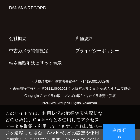
BANANA RECORD
会社概要
店舗規約
中古カメラ補償規定
プライバシーポリシー
特定商取引法に基づく表示
＜適格請求発行事業者登録番号＞T4120001086246
＜古物商許可番号＞ 第621110801062号 大阪府公安委員会 株式会社ナニワ商会
Copyright © カメラ買取 / レンズ買取/中古カメラ販売・買取
NANIWA Group All Rights Reserved.
このサイトでは、利用状況の把握や広告配信な
どのために、Cookieなどを使用してアクセス
データを取得・利用しています。これ以降ペー
承諾す
ジを遷移した場合、Cookieなどの設定や使用
る
に同意したことになります。Cookieなどの設