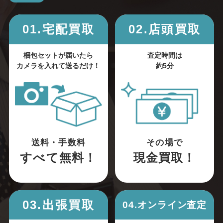
01.宅配買取
02.店頭買取
梱包セットが届いたら
査定時間は
カメラを入れて送るだけ！
約5分
送料・手数料
その場で
すべて無料！
現金買取！
03.出張買取
04.オンライン査定