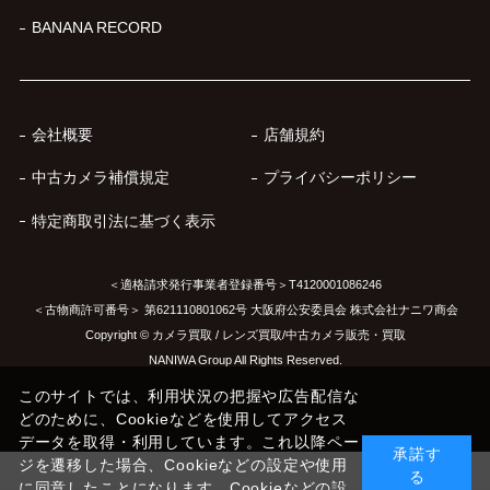
BANANA RECORD
会社概要
店舗規約
中古カメラ補償規定
プライバシーポリシー
特定商取引法に基づく表示
＜適格請求発行事業者登録番号＞T4120001086246
＜古物商許可番号＞ 第621110801062号 大阪府公安委員会 株式会社ナニワ商会
Copyright © カメラ買取 / レンズ買取/中古カメラ販売・買取
NANIWA Group All Rights Reserved.
このサイトでは、利用状況の把握や広告配信な
どのために、Cookieなどを使用してアクセス
データを取得・利用しています。これ以降ペー
承諾す
ジを遷移した場合、Cookieなどの設定や使用
る
に同意したことになります。Cookieなどの設