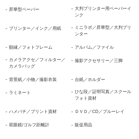
大判プリンター用ペーパーイ
昇華型ペーパー
ンク
ミニラボ／昇華型／大判プリ
プリンター／インク／用紙
ンター
額縁／フォトフレーム
アルバム／ファイル
カメラアクセ／フィルター／
撮影アクセサリー／三脚
カメラバッグ
背景紙／小物／撮影衣装
台紙／ホルダー
ひな段／証明写真／スクール
ラミネート
フォト資材
ハメパチ／プリント資材
ＤＶＤ／CD／ブルーレイ
双眼鏡/ゴルフ距離計
販促用品