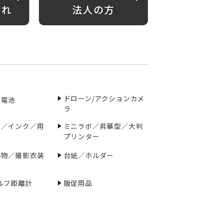
がれ
法人の方
ドローン/アクションカメ
／電池
ラ
ー／インク／用
ミニラボ／昇華型／大判
プリンター
小物／撮影衣装
台紙／ホルダー
ルフ距離計
販促用品