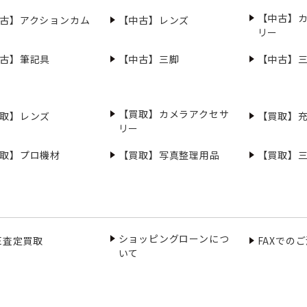
【中古】
古】アクションカム
【中古】レンズ
リー
古】筆記具
【中古】三脚
【中古】
【買取】カメラアクセサ
取】レンズ
【買取】
リー
取】プロ機材
【買取】写真整理用品
【買取】
ショッピングローンにつ
NE査定買取
FAXでの
いて