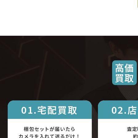
高価
買取
01.宅配買取
02.
梱包セットが届いたら
査定
カメラを入れて送るだけ！
約