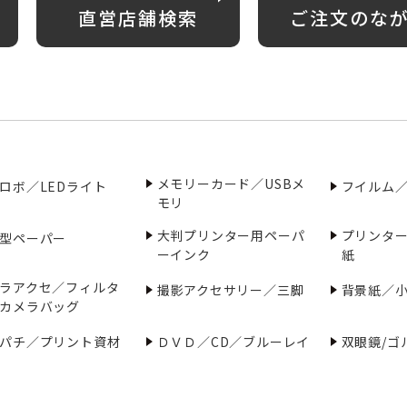
直営店舗検索
ご注文のな
メモリーカード／USBメ
ロボ／LEDライト
フイルム
モリ
大判プリンター用ペーパ
プリンタ
型ペーパー
ーインク
紙
ラアクセ／フィルタ
撮影アクセサリー／三脚
背景紙／
カメラバッグ
パチ／プリント資材
ＤＶＤ／CD／ブルーレイ
双眼鏡/ゴ