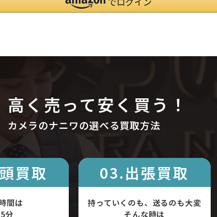
高く売って安く買う！
カメラのナニワの選べる買取方法
店頭買取
03.出張買取
時間は
持っていくのも、送るのも大変
5分
そんな時は