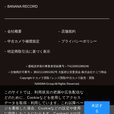
BANANA RECORD
会社概要
店舗規約
中古カメラ補償規定
プライバシーポリシー
特定商取引法に基づく表示
＜適格請求発行事業者登録番号＞T4120001086246
＜古物商許可番号＞ 第621110801062号 大阪府公安委員会 株式会社ナニワ商会
Copyright © カメラ買取 / レンズ買取/中古カメラ販売・買取
NANIWA Group All Rights Reserved.
このサイトでは、利用状況の把握や広告配信な
どのために、Cookieなどを使用してアクセス
データを取得・利用しています。これ以降ペー
承諾す
ジを遷移した場合、Cookieなどの設定や使用
る
に同意したことになります。Cookieなどの設