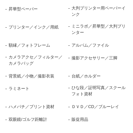
大判プリンター用ペーパーイ
昇華型ペーパー
ンク
ミニラボ／昇華型／大判プリ
プリンター／インク／用紙
ンター
額縁／フォトフレーム
アルバム／ファイル
カメラアクセ／フィルター／
撮影アクセサリー／三脚
カメラバッグ
背景紙／小物／撮影衣装
台紙／ホルダー
ひな段／証明写真／スクール
ラミネート
フォト資材
ハメパチ／プリント資材
ＤＶＤ／CD／ブルーレイ
双眼鏡/ゴルフ距離計
販促用品