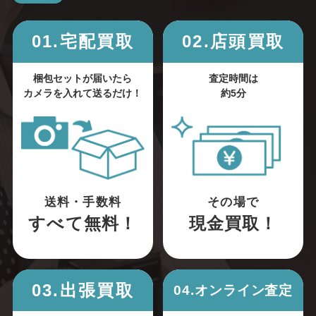
01.宅配買取
02.店頭買取
梱包セットが届いたら
査定時間は
カメラを入れて送るだけ！
約5分
送料・手数料
その場で
すべて無料！
現金買取！
03.出張買取
04.オンライン査定