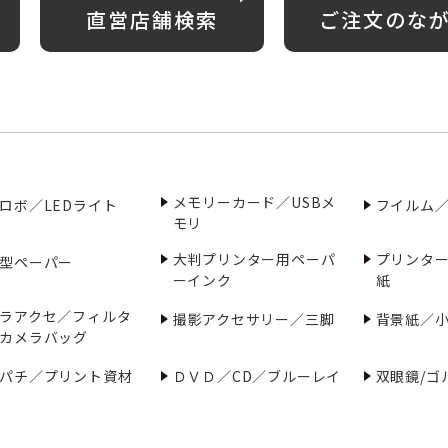
直営店舗検索
ご注文のな
メモリーカード／USBメ
ロボ／LEDライト
フイルム
モリ
大判プリンター用ペーパ
プリンタ
型ペーパー
ーインク
紙
ラアクセ／フィルタ
撮影アクセサリー／三脚
背景紙／
カメラバッグ
パチ／プリント資材
ＤＶＤ／CD／ブルーレイ
双眼鏡/ゴ