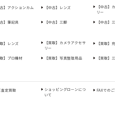
【中古】
古】アクションカム
【中古】レンズ
リー
古】筆記具
【中古】三脚
【中古】
【買取】カメラアクセサ
取】レンズ
【買取】
リー
取】プロ機材
【買取】写真整理用品
【買取】
ショッピングローンにつ
NE査定買取
FAXでの
いて