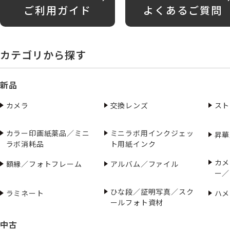
ご利用ガイド
よくあるご質問
カテゴリから探す
新品
カメラ
交換レンズ
スト
カラー印画紙薬品／ミニ
ミニラボ用インクジェッ
昇華
ラボ消耗品
ト用紙インク
カメ
額縁／フォトフレーム
アルバム／ファイル
ー／
ひな段／証明写真／スク
ラミネート
ハメ
ールフォト資材
中古