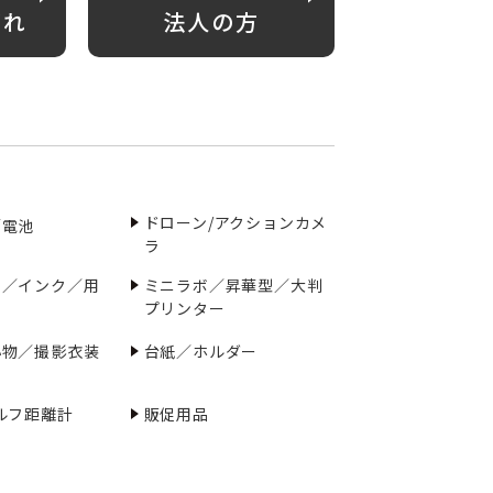
がれ
法人の方
ドローン/アクションカメ
／電池
ラ
ー／インク／用
ミニラボ／昇華型／大判
プリンター
小物／撮影衣装
台紙／ホルダー
ルフ距離計
販促用品