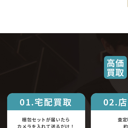
高価
買取
01.宅配買取
02.
梱包セットが届いたら
査定
カメラを入れて送るだけ！
約