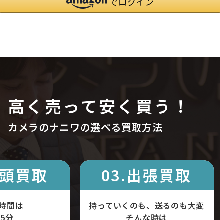
高く売って安く買う！
カメラのナニワの選べる買取方法
店頭買取
03.出張買取
時間は
持っていくのも、送るのも大変
5分
そんな時は