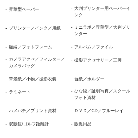
大判プリンター用ペーパーイ
昇華型ペーパー
ンク
ミニラボ／昇華型／大判プリ
プリンター／インク／用紙
ンター
額縁／フォトフレーム
アルバム／ファイル
カメラアクセ／フィルター／
撮影アクセサリー／三脚
カメラバッグ
背景紙／小物／撮影衣装
台紙／ホルダー
ひな段／証明写真／スクール
ラミネート
フォト資材
ハメパチ／プリント資材
ＤＶＤ／CD／ブルーレイ
双眼鏡/ゴルフ距離計
販促用品