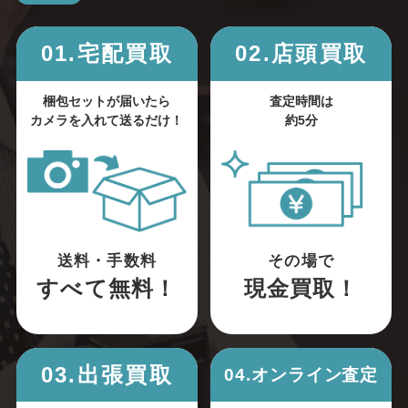
01.宅配買取
02.店頭買取
梱包セットが届いたら
査定時間は
カメラを入れて送るだけ！
約5分
送料・手数料
その場で
すべて無料！
現金買取！
03.出張買取
04.オンライン査定