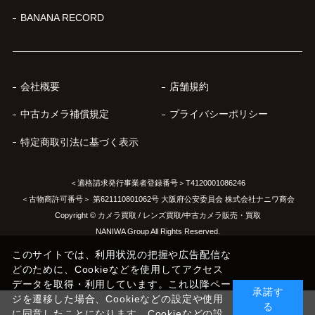
BANANA RECORD
会社概要
店舗規約
中古カメラ補償規定
プライバシーポリシー
特定商取引法に基づく表示
＜適格請求発行事業者登録番号＞T4120001086246
＜古物商許可番号＞ 第621110801062号 大阪府公安委員会 株式会社ナニワ商会
Copyright © カメラ買取 / レンズ買取/中古カメラ販売・買取
NANIWA Group All Rights Reserved.
このサイトでは、利用状況の把握や広告配信な
どのために、Cookieなどを使用してアクセス
データを取得・利用しています。これ以降ペー
承諾す
ジを遷移した場合、Cookieなどの設定や使用
る
に同意したことになります。Cookieなどの設