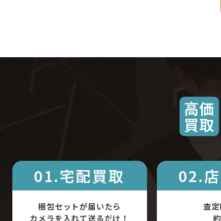
高価
買取
01.宅配買取
02.
梱包セットが届いたら
査定
カメラを入れて送るだけ！
約