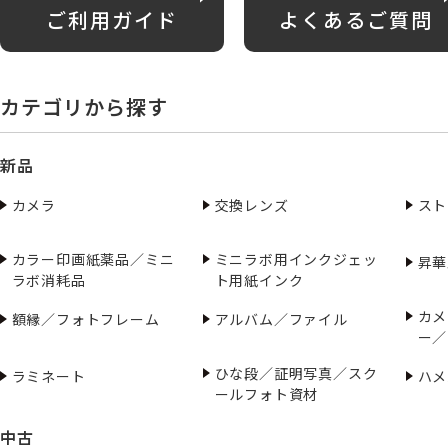
ご利用ガイド
よくあるご質問
カテゴリから探す
新品
カメラ
交換レンズ
スト
カラー印画紙薬品／ミニ
ミニラボ用インクジェッ
昇華
ラボ消耗品
ト用紙インク
カメ
額縁／フォトフレーム
アルバム／ファイル
ー／
ひな段／証明写真／スク
ラミネート
ハメ
ールフォト資材
中古