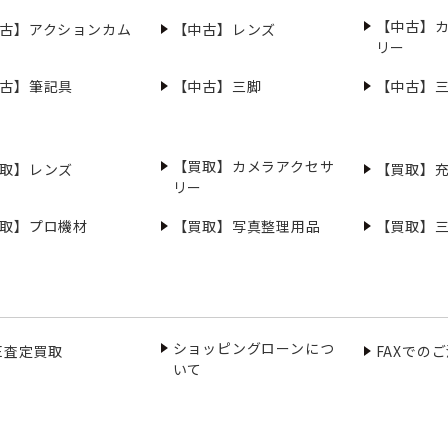
【中古】
古】アクションカム
【中古】レンズ
リー
古】筆記具
【中古】三脚
【中古】
【買取】カメラアクセサ
取】レンズ
【買取】
リー
取】プロ機材
【買取】写真整理用品
【買取】
ショッピングローンにつ
NE査定買取
FAXでの
いて