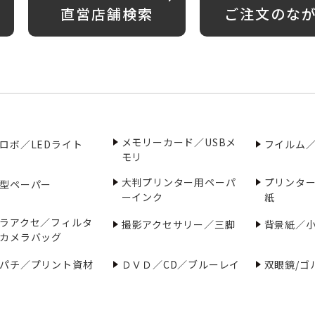
直営店舗検索
ご注文のな
メモリーカード／USBメ
ロボ／LEDライト
フイルム
モリ
大判プリンター用ペーパ
プリンタ
型ペーパー
ーインク
紙
ラアクセ／フィルタ
撮影アクセサリー／三脚
背景紙／
カメラバッグ
パチ／プリント資材
ＤＶＤ／CD／ブルーレイ
双眼鏡/ゴ