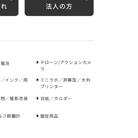
がれ
法人の方
ドローン/アクションカメ
／電池
ラ
ー／インク／用
ミニラボ／昇華型／大判
プリンター
小物／撮影衣装
台紙／ホルダー
ルフ距離計
販促用品