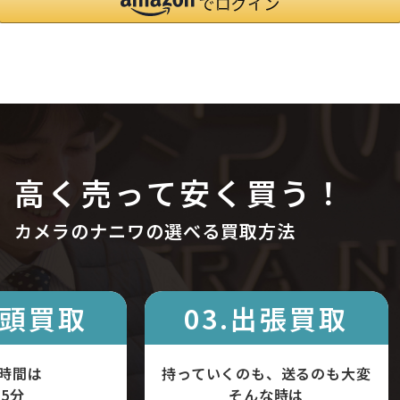
高く売って安く買う！
カメラのナニワの選べる買取方法
店頭買取
03.出張買取
時間は
持っていくのも、送るのも大変
5分
そんな時は