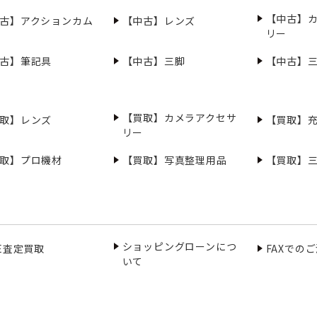
【中古】
古】アクションカム
【中古】レンズ
リー
古】筆記具
【中古】三脚
【中古】
【買取】カメラアクセサ
取】レンズ
【買取】
リー
取】プロ機材
【買取】写真整理用品
【買取】
ショッピングローンにつ
NE査定買取
FAXでの
いて