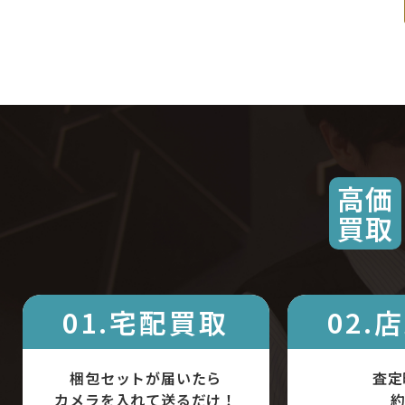
高価
買取
01.宅配買取
02.
梱包セットが届いたら
査定
カメラを入れて送るだけ！
約