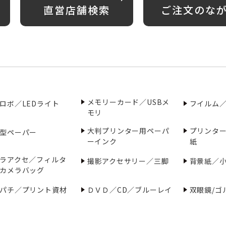
直営店舗検索
ご注文のな
メモリーカード／USBメ
ロボ／LEDライト
フイルム
モリ
大判プリンター用ペーパ
プリンタ
型ペーパー
ーインク
紙
ラアクセ／フィルタ
撮影アクセサリー／三脚
背景紙／
カメラバッグ
パチ／プリント資材
ＤＶＤ／CD／ブルーレイ
双眼鏡/ゴ