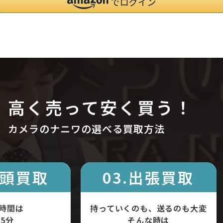
高く売って安く買う！
カメラのナニワの選べる買取方法
店頭買取
03.出張買取
時間は
持っていくのも、送るのも大変
5分
そんな時は