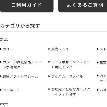
ご利用ガイド
よくあるご質問
カテゴリから探す
新品
カメラ
交換レンズ
スト
カラー印画紙薬品／ミニ
ミニラボ用インクジェッ
昇華
ラボ消耗品
ト用紙インク
カメ
額縁／フォトフレーム
アルバム／ファイル
ー／
ひな段／証明写真／スク
ラミネート
ハメ
ールフォト資材
中古