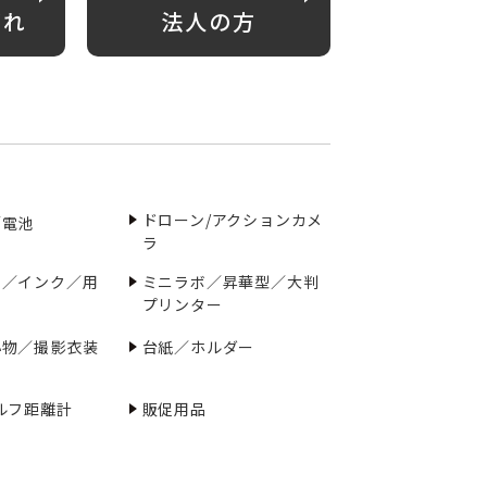
がれ
法人の方
ドローン/アクションカメ
／電池
ラ
ー／インク／用
ミニラボ／昇華型／大判
プリンター
小物／撮影衣装
台紙／ホルダー
ルフ距離計
販促用品