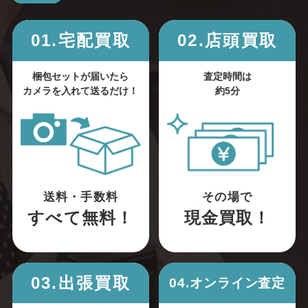
01.宅配買取
02.店頭買取
梱包セットが届いたら
査定時間は
カメラを入れて送るだけ！
約5分
送料・手数料
その場で
すべて無料！
現金買取！
03.出張買取
04.オンライン査定