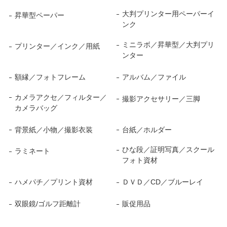
大判プリンター用ペーパーイ
昇華型ペーパー
ンク
ミニラボ／昇華型／大判プリ
プリンター／インク／用紙
ンター
額縁／フォトフレーム
アルバム／ファイル
カメラアクセ／フィルター／
撮影アクセサリー／三脚
カメラバッグ
背景紙／小物／撮影衣装
台紙／ホルダー
ひな段／証明写真／スクール
ラミネート
フォト資材
ハメパチ／プリント資材
ＤＶＤ／CD／ブルーレイ
双眼鏡/ゴルフ距離計
販促用品