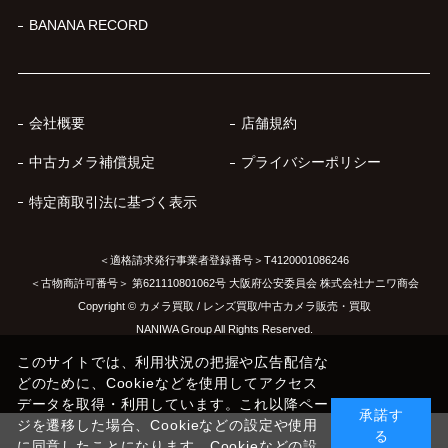
BANANA RECORD
会社概要
店舗規約
中古カメラ補償規定
プライバシーポリシー
特定商取引法に基づく表示
＜適格請求発行事業者登録番号＞T4120001086246
＜古物商許可番号＞ 第621110801062号 大阪府公安委員会 株式会社ナニワ商会
Copyright © カメラ買取 / レンズ買取/中古カメラ販売・買取
NANIWA Group All Rights Reserved.
このサイトでは、利用状況の把握や広告配信な
どのために、Cookieなどを使用してアクセス
データを取得・利用しています。これ以降ペー
承諾す
ジを遷移した場合、Cookieなどの設定や使用
る
に同意したことになります。Cookieなどの設